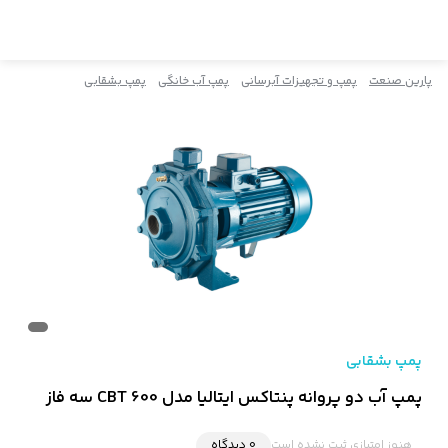
پارین صنعت
پمپ و تجهیزات آبرسانی
پمپ آب خانگی
پمپ بشقابی
پمپ بشقابی
پمپ آب دو پروانه پنتاکس ایتالیا مدل CBT 600 سه فاز
هنوز امتیازی ثبت نشده است
0 دیدگاه