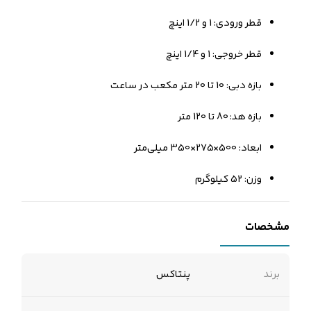
قطر ورودی: 1 و 1/2 اینچ
قطر خروجی: 1 و 1/4 اینچ
بازه دبی: 10 تا 20 متر مکعب در ساعت
بازه هد: 80 تا 120 متر
ابعاد: 500×275×350 میلی‌متر
وزن: 52 کیلوگرم
مشخصات
برند
پنتاکس