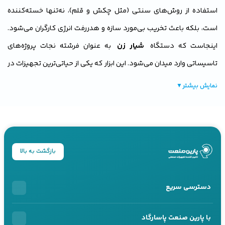
استفاده از روش‌های سنتی (مثل چکش و قلم)، نه‌تنها خسته‌کننده
است، بلکه باعث تخریب بی‌مورد سازه و هدررفت انرژی کارگران می‌شود.
اینجاست که دستگاه
شیار زن
به عنوان فرشته نجات پروژه‌های
تاسیساتی وارد میدان می‌شود. این ابزار که یکی از حیاتی‌ترین تجهیزات در
زیرمجموعه
ابزار برش و سایش
است، به گونه‌ای طراحی شده که با
نمایش بیشتر
▼
کمترین میزان خطا و بیشترین سرعت، شکاف‌هایی موازی و یکنواخت روی
سطوح سخت ایجاد کند. طبق آمارهای غیررسمی در کارگاه‌های عمرانی،
استفاده از یک
شیار زن
استاندارد می‌تواند سرعت اجرای تاسیسات را تا
۳ برابر
نسبت به روش‌های دستی افزایش داده و ضایعات ساختمانی را
بازگشت به بالا
به حداقل برساند.
دسترسی سریع
فرقی نمی‌کند که به دنبال
خرید شیار زن
برای یک پروژه کوچک هستید
یا می‌خواهید از آخرین
قیمت شیار زن
برای تجهیز اکیپ‌های اجرایی خود
خرید اقساطی
با پارین صنعت پاسارگاد