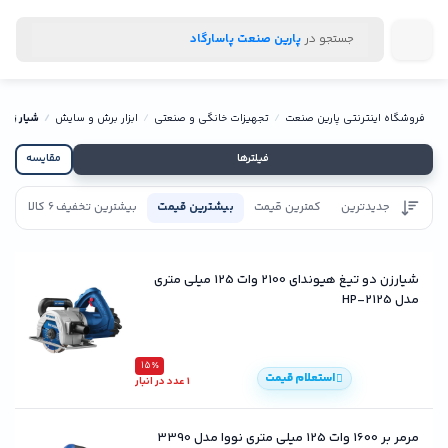
جستجو در
پارین صنعت پاسارگاد
فروشگاه اینترنتی پارین صنعت
تجهیزات خانگی و صنعتی
ابزار برش و سایش
شیار زن
فیلترها
مقایسه
جدیدترین
کمترین قیمت
بیشترین قیمت
بیشترین تخفیف
6 کالا
تاییدیه
شیارزن دو تیغ هیوندای 2100 وات 125 میلی متری
مدل HP-2125
15٪
استعلام قیمت
1 عدد در انبار
مرمر بر 1600 وات 125 میلی‌ متری نووا مدل 3390