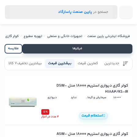
جستجو در
پارین صنعت پاسارگاد
فروشگاه اینترنتی پارین صنعت
تجهیزات خانگی و صنعتی
تهویه مطبوع
کولر گازی
ک
فیلترها
مقایسه
جدیدترین
کمترین قیمت
بیشترین قیمت
بیشترین تخفیف
7 کالا
تاییدیه
کولر گازی دیواری استریم ۱۸۰۰۰ مدل DSW-
H18A4/KS-IR
18000
سرمایش و گرمایش
ندارد
دیواری
5٪
استعلام قیمت
2 عدد در انبار
کولر گازی دیواری استریم ۱۸۰۰۰ مدل ASW-