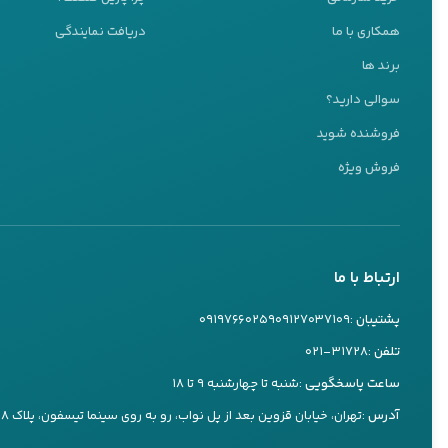
همکاری با ما
دریافت نمایندگی
پشتیبانی 24 ساعته
برند ها
ما اینجا هستیم تا به شما کمک کنیم
سوالی دارید؟
تیم پشتیبانی ما آماده پاسخگویی به سوالات شماست
فروشنده شوید
کارشناس ۱
فروش ویژه
09127037109
تماس تلفنی
بله
ارتباط با ما
کارشناس ۲
09197660259
پشتیبان :
۰۹۱۲۷۰۳۷۱۰۹
۰۹۱۹۷۶۶۰۲۵۹
تماس تلفنی
بله
تلفن :
۰۲۱-۳۱۷۲۸
ساعت پاسخگویی :
شنبه تا چهارشنبه ۹ تا ۱۸
کارشناس ۳
آدرس :
تهران، خیابان قزوین بعد از پل نواب، رو به روی سینما تیسفون، پلاک ۷۳۸
09197660249