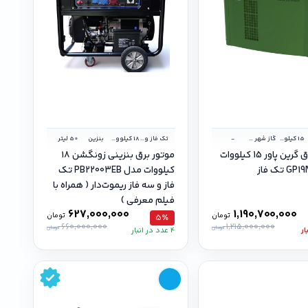
15 کیلووات
گاز شهر و گاز مایع
-
تک فاز و سه فاز
18 کیلووات
بنزین
50 لیتر
موتور برق گرین پاور 15 کیلووات
موتور برق بنزینی زونگشن ۱۸
تک فاز
کیلووات مدل PB22003EB تک
فاز و سه فاز ریموت‌دار ( همراه با
فیلم معرفی )
627,000,000
1,190,700,000
تومان
تومان
5٪
660,000,000
1,215,000,000
تومان
تومان
4 عدد در انبار