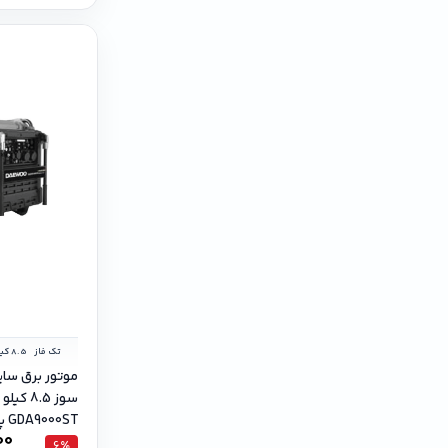
تک فاز
موتور برق سای
سوز 8.5 
GDA9000ST پورت ATS+ریموت
00
6٪