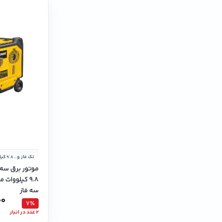
تک فاز و سه فاز
موتور برق سه‌
سه فاز
00
7٪
2 عدد در انبار