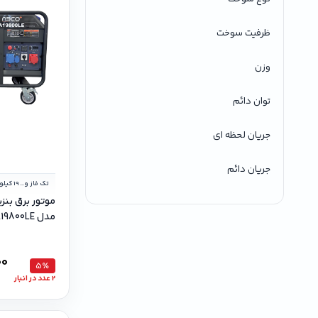
ظرفیت سوخت
وزن
توان دائم
جریان لحظه ای
جریان دائم
تک فاز و سه فاز
مدل A19800LE تک فاز و سه فاز
00
5٪
2 عدد در انبار