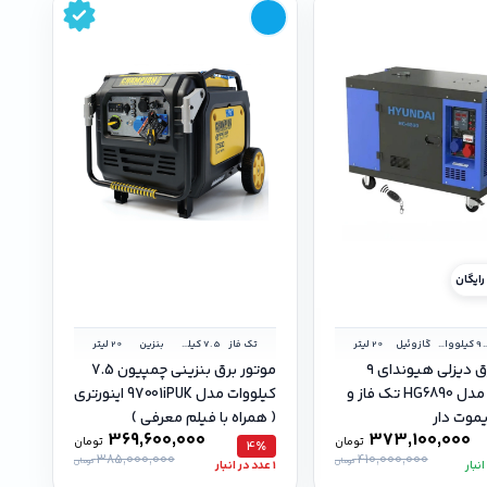
ایگان
ز و سه فاز
9 کیلووات
گازوئیل
20 لیتر
تک فاز
7.5 کیلووات
بنزین
20 لیتر
موتور برق دیزلی هیوندای ۹
موتور برق بنزینی چمپیون 7.5
کیلووات مدل HG6890 تک فاز و
کیلووات مدل 97001iPUK اینورتری
یموت دار
( همراه با فیلم معرفی )
369,600,000
373,100,000
تومان
تومان
4٪
385,000,000
410,000,000
تومان
تومان
نبار
1 عدد در انبار