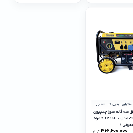
10 کیلووات
بنزین، گاز شهر و گاز مایع
32 لیتر
ق سه گانه سوز چمپیون
۱۰ کیلووات مدل ۵۰۰۴۱۶ ( همراه
معرفی )
362,600,000
تومان