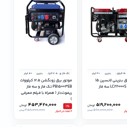
15 کیلووات
بنزین
40 لیتر
تک فاز و سه فاز
12.5 کیلووات
بنزین
50 لیتر
موتور برق بنزینی لانسین 15
موتور برق زونگشن ۱۲.۵ کیلووات
PB15003EB تک فاز و سه فاز
ریموت‌دار ( همراه با فیلم معرفی
)
453,420,000
519,200,000
تومان
تومان
1٪
458,000,000
590,000,000
تومان
تومان
2 عدد در انبار