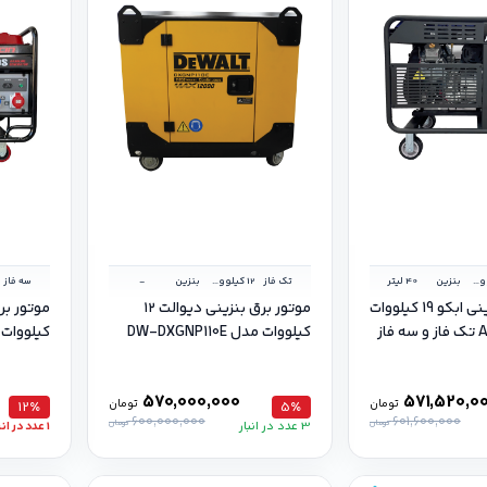
19 کیلووات
بنزین
40 لیتر
تک فاز
12 کیلووات
بنزین
-
سه فاز
موتور برق بنزینی ابکو 19 کیلووات
موتور برق بنزینی دیوالت ۱۲
کیلووات مدل DW-DXGNP110E
کیلووات LC22000S سه فاز
570,000,000
571,520,0
تومان
تومان
12٪
5٪
600,000,000
601,600,000
تومان
تومان
3 عدد در انبار
1 عدد در انبار