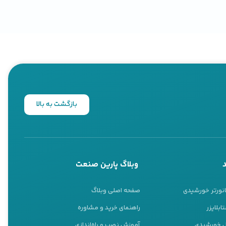
مسیر
خرید موتور برق
برای
ر دارد؛ تاریکی یعنی توقف
Electric Generator)، که در اصطلاح فنی به آن
خصی است که انرژی مکانیکی
بازگشت به بالا
ه یا چرخ کارخانه شما روشن
دازه یک چمدان هستند تا
د. ما در
پارین صنعت
، به
 کرده‌ایم. اینجا فقط یک
وبلاگ پارین صنعت
سب با نیاز، بودجه و سوخت
انورتر خورشیدی
صفحه اصلی وبلاگ
ابلایزر
راهنمای خرید و مشاوره
نل خورشیدی
آموزش نصب و راه‌اندازی