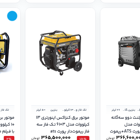
8.5 کیلووات
بنزین،گاز طبیعی،گاز مایع
26 لیتر
تک فاز و سه فاز
13 کیلووات
بنزین
50 لیتر
تک فاز
لنت دوو سه‌گانه
موتور برق کنزاکس اینورتری 13
موتور بر
کیلو وات مدل
کیلووات مدل 6103 تک فاز سه
فاز ریموت‌دار پورت ats
با فیلم 
365,500,000
366,600,0
تومان
تومان
2٪
15٪