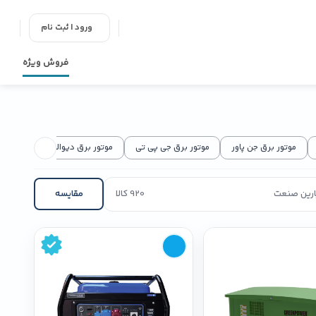
ورود | ثبت نام
فروش ویژه
موتور برق جن پاور
موتور برق جی پی تی
موتور برق دیوالت
موتور بر
پارین صنعت
920 کالا
مقایسه