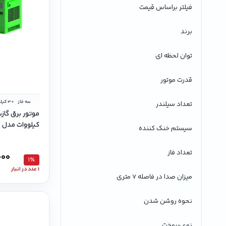
فیلتر براساس قیمت
برند
توان لحظه ای
قدرت موتور
سه فاز
تعداد سیلندر
کیلووات مدل GP45 سه فاز
سیستم خنک کننده
تعداد فاز
000
1٪
1 عدد در انبار
میزان صدا در فاصله 7 متری
نحوه روشن شدن
نوع سوخت