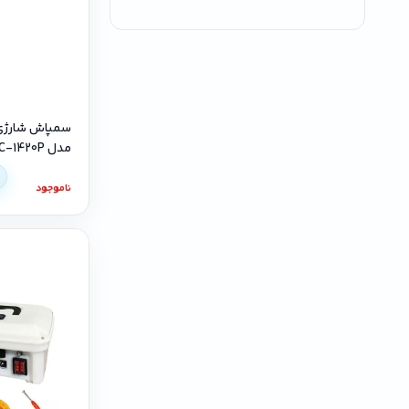
مدل AC-1420P کوله ای
ناموجود