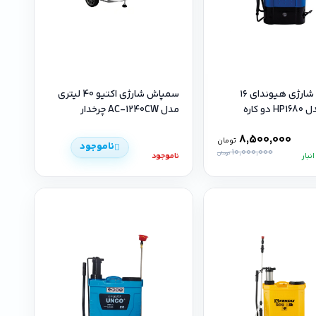
سمپاش شارژی هیوندای ۱۶
سمپاش شارژی اکتیو 40 لیتری
لیتری مدل HP1680 دو کاره
مدل AC-1240CW چرخدار
8,500,000
تومان
ناموجود
10,000,000
تومان
نبار
ناموجود