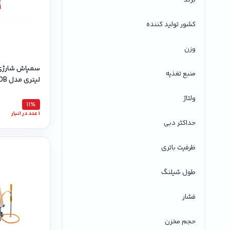
کشور تولید کننده
وزن
منبع تغذیه
لیتری مدل FST-25DB دو پمپ
ولتاژ
11٪
1 عدد در انبار
حداکثر دبی
ظرفیت باتری
طول شیلنگ
فشار
حجم مخزن