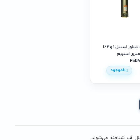
پمپ تک شناور استیل 1 و 1/4
ینچ 131 متری استریم
4SDM
ناموجود
قال آب شناخته می‌شوند.