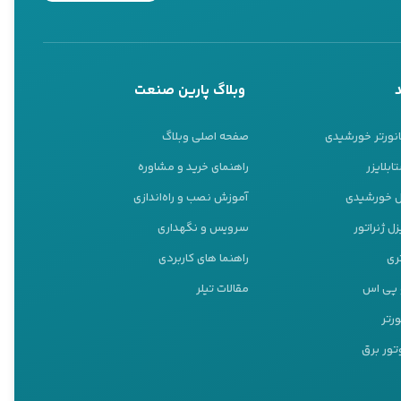
 از اهمیت زیادی برخوردار
ب‌های شور یا آبیاری‌های
وبلاگ پارین صنعت
به عنوان مثال، پمپ‌های
انورتر خورشیدی
صفحه اصلی وبلاگ
 شده‌اند.
ابلایزر
راهنمای خرید و مشاوره
رد بهینه آن اطمینان حاصل
نل خورشیدی
آموزش نصب و راه‌اندازی
ل ژنراتور
سرویس و نگهداری
ری
راهنما های کاربردی
 و پمپاژ
و پی اس
مقالات تیلر
 بخش، به معرفی گزینه‌های
ورتر
تور برق
عه به نمایندگی‌های رسمی