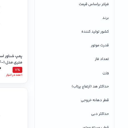
فیلتر براساس قیمت
برند
کشور تولید کننده
قدرت موتور
تعداد فاز
متری مدل SO 2-4-1 تک فاز
0
7٪
وزن
1 عدد در انبار
حداکثر هد (ارتفاع پرتاب)
قطر دهانه خروجی
حداکثر دبی
قطر پوسته موتور