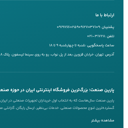
تماس تلفنی
بله
برندهای مع
ارتباط با ما
کارشناس ۲
بررسی گا
09197660259
پشتیبان :
۰۹۱۲۷۰۳۷۱۰۹
۰۹۱۹۷۶۶۰۲۵۹
پس از فرو
تماس تلفنی
بله
تلفن :
۰۲۱-۳۱۷۲۸
کنید.
ساعت پاسخگویی :
شنبه تا چهارشنبه ۹ تا ۱۸
مقایسه ق
کارشناس ۳
آدرس :
تهران، خیابان قزوین بعد از پل نواب، رو به روی سینما تیسفون، پلاک ۷۳۸
09197660249
قیمت انتخا
تماس تلفنی
بله
مشاوره 
خاص خود را
پاسخگویی 24 ساعته از طریق بله
تماس تلفنی در ساعات کاری
پارین صنعت؛ بزرگ‌ترین فروشگاه اینترنتی ایران در حوزه صنع
با رعایت این نکا
عضویت در کانال‌های ما
پارین صنعت سال‌هاست که به انتخاب اول خریداران تجهیزات صنعتی در ایران تب
خریداری کنید.
گسترده‌ترین تنوع محصولات صنعتی، خدمات بی‌نظیر، ارسال رایگان، گارانتی معت
قیمت شناو
ویژگی‌های برجسته پارین صنعت
کانال بله
کانال تلگرام
مشاهده بیشتر
@parinsanat
@parinsanat