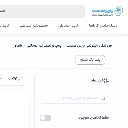
جست
دسته‌بندی کالاها
خرید اقساطی
محصولات اقساطی
خرید س
فروشگاه اینترنتی پارین صنعت
پمپ و تجهیزات آبرسانی
شناور
پمپ تک شناور
ترتیب
ج
|
فیلترها
فقط کالاهای موجود