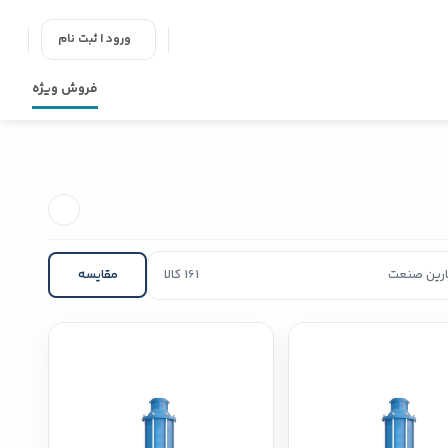
ورود | ثبت نام
فروش ویژه
پارین صنعت
161 کالا
مقایسه