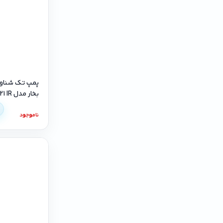
بخار مدل 4SDM6/21 IR تک‌فاز
ناموجود