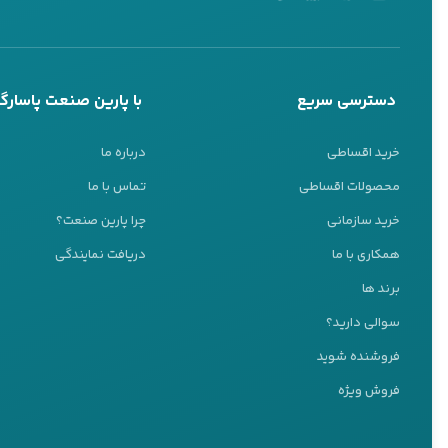
جنس بدنه 
است. جنس‌
کشاورزی 
دسترسی سریع
با پارین صنعت پاسارگا
نوع پمپ:
خرید اقساطی
درباره ما
شناور برا
محصولات اقساطی
تماس با ما
با رعایت این نکا
خرید سازمانی
چرا پارین صنعت؟
نمایید.
همکاری با ما
دریافت نمایندگی
پشتیبانی 24 ساعته
برند ها
فروش شنا
ما اینجا هستیم تا به شما کمک کنیم
سوالی دارید؟
تیم پشتیبانی ما آماده پاسخگویی به سوالات شماست
هنگام خرید
شنا
فروشنده شوید
کارشناس ۱
مختلف برای
فرو
فروش ویژه
09127037109
مراجعه به