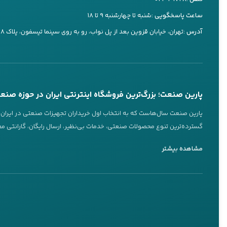
شناخته می‌شود. 
ساعت پاسخگویی :
شنبه تا چهارشنبه ۹ تا ۱۸
کارشناس ۳
کسب‌وکارهایی که
آدرس :
تهران، خیابان قزوین بعد از پل نواب، رو به روی سینما تیسفون، پلاک ۷۳۸
09197660249
اصلی که چرا باید
تماس تلفنی
بله
کیفیت سا
پاسخگویی 24 ساعته از طریق بله
ساخته شده
تماس تلفنی در ساعات کاری
پارین صنعت؛ بزرگ‌ترین فروشگاه اینترنتی ایران در حوزه صنع
داشته باشن
عضویت در کانال‌های ما
پارین صنعت سال‌هاست که به انتخاب اول خریداران تجهیزات صنعتی در ایران تب
عملکرد قد
گسترده‌ترین تنوع محصولات صنعتی، خدمات بی‌نظیر، ارسال رایگان، گارانتی معت
آب مناسبی
ویژگی‌های برجسته پارین صنعت
کانال بله
کانال تلگرام
مشاهده بیشتر
هیوندایی yundai
@parinsanat
@parinsanat
یکی از ویژگی‌های کلیدی پارین صنعت، تنوع بی‌نظیر محصولات است. این فروشگا
صرفه‌جوی
برندهای معتبر جهانی ارائه می‌دهد.
برای مصرف
ارسال رایگان و مطمئن به سراسر ایران
اینستاگرام
روبیکا
به حفظ مح
@parinsanat
@parinsanat_com
پارین صنعت با ارائه
ارسال رایگان
به تمام نقاط ایران، این نگرانی را برطرف