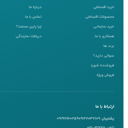
خرید اقساطی
درباره ما
محصولات اقساطی
تماس با ما
خرید سازمانی
چرا پارین صنعت؟
همکاری با ما
دریافت نمایندگی
پشتیبانی 24 ساعته
برند ها
ما اینجا هستیم تا به شما کمک کنیم
سوالی دارید؟
تیم پشتیبانی ما آماده پاسخگویی به سوالات شماست
فروشنده شوید
کارشناس ۱
فروش ویژه
09127037109
تماس تلفنی
بله
چرا کارواش صنعت
ارتباط با ما
کارشناس ۲
09197660259
پشتیبان :
۰۹۱۲۷۰۳۷۱۰۹
۰۹۱۹۷۶۶۰۲۵۹
کارواش صنعتی هیون
تماس تلفنی
بله
تلفن :
۰۲۱-۳۱۷۲۸