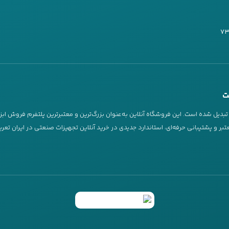
این دستگاه‌ها با بهره‌گیری از آخرین تکنولوژی‌های روز دنیا و طراحی‌ه
 نیاز به شستشو و نظافت صنعتی دارند را به بهترین شکل ممکن برطرف می‌ک
کارواش صنعتی هیوندایی Hyundai
را انتخاب کنید را بررسی می‌کنیم:
خت بالا و دوام طولانی:
کارواش صنعتی هیوندایی Hyundai
از متریال‌
‌اند که باعث می‌شود این دستگاه‌ها در شرایط سخت کاری و تحت فشارها
ت
د و عمر طولانی‌تری نسبت به سایر برندها داشته باشند.
دیل شده است. این فروشگاه آنلاین به‌عنوان بزرگ‌ترین و معتبرترین پلتفرم فروش ابز
رتمند:
این دستگاه‌ها به طور ویژه برای شستشوی سطوح بزرگ و سخت طراح
بر و پشتیبانی حرفه‌ای، استاندارد جدیدی در خرید آنلاین تجهیزات صنعتی در ایران تع
 برای از بین بردن آلاینده‌ها و کثیفی‌های موجود بر روی سطوح مختلف اعم
H
می‌تواند از پس انواع آلودگی‌ها مانند گرد و غبار، روغن، چربی، و دی
ه اینترنتی مجموعه‌ای گسترده از ابزار و تجهیزات صنعتی شامل موتور برق، دریل، فرز، 
ی در مصرف انرژی:
یکی از مزایای عمده
کارواش‌های صنعتی هیوندایی Hyundai
 کم انرژی است. این ویژگی به صاحبان کسب‌وکار کمک می‌کند تا هزینه‌های 
یط زیست نیز کمک کنند.
 کرده است. مشتریان می‌توانند از روش‌های مختلف خرید شامل خرید آنلاین، تلفنی و حضو