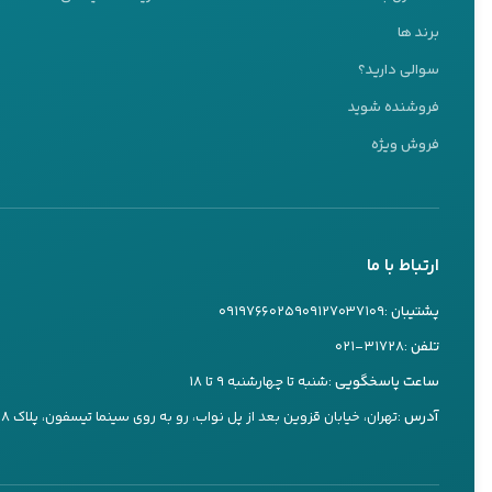
پشتیبانی 24 ساعته
برند ها
ما اینجا هستیم تا به شما کمک کنیم
سوالی دارید؟
تیم پشتیبانی ما آماده پاسخگویی به سوالات شماست
فروشنده شوید
کارشناس ۱
فروش ویژه
09127037109
تماس تلفنی
بله
ارتباط با ما
کارشناس ۲
09197660259
پشتیبان :
۰۹۱۲۷۰۳۷۱۰۹
۰۹۱۹۷۶۶۰۲۵۹
تماس تلفنی
بله
تلفن :
۰۲۱-۳۱۷۲۸
ساعت پاسخگویی :
شنبه تا چهارشنبه ۹ تا ۱۸
کارشناس ۳
آدرس :
تهران، خیابان قزوین بعد از پل نواب، رو به روی سینما تیسفون، پلاک ۷۳۸
09197660249
تماس تلفنی
بله