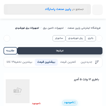
جستجو در
پارین صنعت پاسارگاد
فروشگاه اینترنتی پارین صنعت
تجهیزات تامین برق
تجهیزات برق خورشیدی
باتری
پنل خورشیدی
سانورتر
فیلترها
مقایسه
جدیدترین
کمترین قیمت
بیشترین قیمت
بیشترین تخفیف
79 کالا
تاییدیه
باطری 12 ولت 5 آمپر
ناموجود
ناموجود