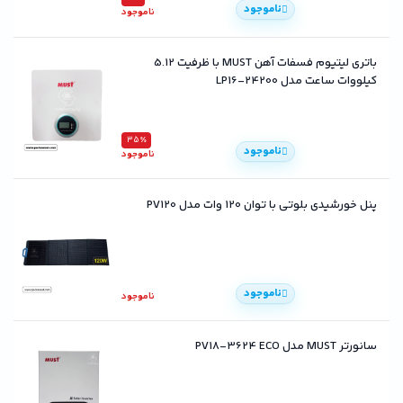
ناموجود
ناموجود
باتری لیتیوم فسفات آهن MUST با ظرفیت 5.12
کیلووات ساعت مدل LP16-24200
35٪
ناموجود
ناموجود
پنل خورشیدی بلوتی با توان 120 وات مدل PV120
ناموجود
ناموجود
سانورتر MUST مدل PV18-3624 ECO