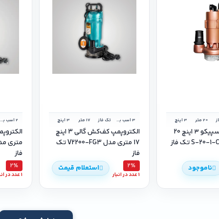
ز‌
20 متر
3 اینچ
3 اسب بخار
تک فاز
17 متر
3 اینچ
2 اسب بخار
پمپ کفکش اسپیکو ۳ اینچ 20
الکتروپمپ کف‌کش گالی 3 اینچ
17 متری مدل V2200-FG3 تک
فاز
فاز
2٪
2٪
ناموجود
استعلام قیمت
1 عدد در انبار
1 عدد در انبار