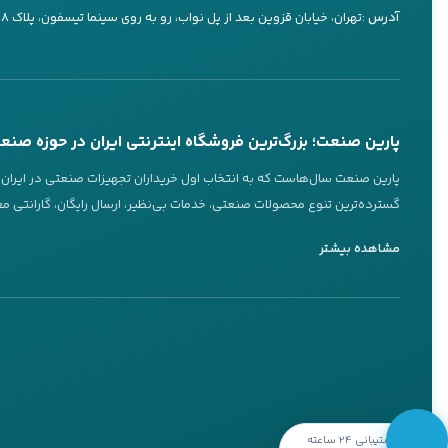
کارشناس ۳
آدرس :
تهران، خیابان قزوین بعد از پل نواب، رو به روی سینما تیسفون، پلاک ۷۳۸
09197660249
تماس تلفنی
بله
پاسخگویی 24 ساعته از طریق بله
تماس تلفنی در ساعات کاری
پارین صنعت؛ بزرگ‌ترین فروشگاه اینترنتی ایران در حوزه صنع
عضویت در کانال‌های ما
پارین صنعت سال‌هاست که به انتخاب اول خریداران تجهیزات صنعتی در ایران تب
گسترده‌ترین تنوع محصولات صنعتی، خدمات بی‌نظیر، ارسال رایگان، گارانتی معت
ویژگی‌های برجسته پارین صنعت
کانال بله
کانال تلگرام
مشاهده بیشتر
@parinsanat
@parinsanat
یکی از ویژگی‌های کلیدی پارین صنعت، تنوع بی‌نظیر محصولات است. این فروشگا
برندهای معتبر جهانی ارائه می‌دهد.
ارسال رایگان و مطمئن به سراسر ایران
اینستاگرام
روبیکا
@parinsanat
@parinsanat_com
پارین صنعت با ارائه
ارسال رایگان
به تمام نقاط ایران، این نگرانی را برطرف
تخفیف‌های ویژه و شرایط اقساط
پشتیبانی 24 ساعته