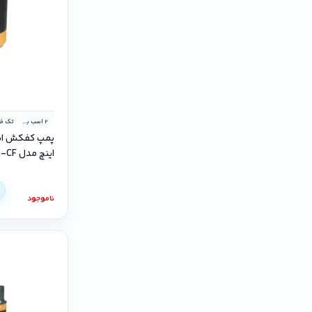
2 اسب بخار
تک فا
اینچ مدل SP8-20-1-CF تکفاز
ناموجود