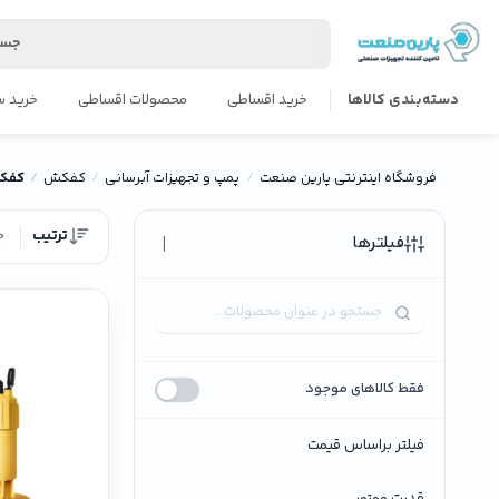
جست
دسته‌بندی کالاها
خرید اقساطی
محصولات اقساطی
خرید س
فروشگاه اینترنتی پارین صنعت
پمپ و تجهیزات آبرسانی
کفکش
کفکش 3
ترتیب
ج
|
فیلترها
فقط کالاهای موجود
فیلتر براساس قیمت
قدرت موتور