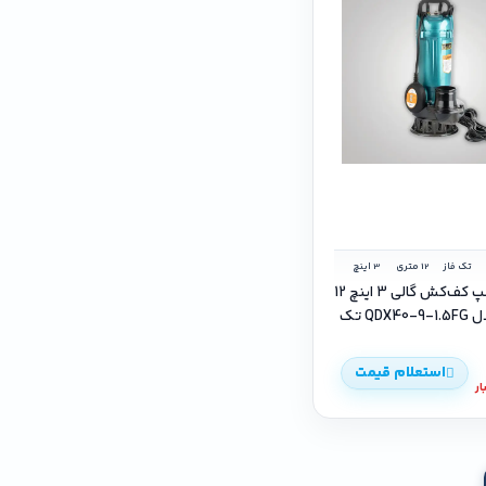
تک فاز
12 متری
3 اینچ
الکتروپمپ کف‌کش گالی 3 اینچ 12
متری مدل QDX40-9-1.5FG تک
استعلام قیمت