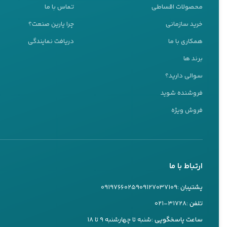
محصولات اقساطی
تماس با ما
خرید سازمانی
چرا پارین صنعت؟
همکاری با ما
دریافت نمایندگی
پشتیبانی 24 ساعته
برند ها
ما اینجا هستیم تا به شما کمک کنیم
سوالی دارید؟
تیم پشتیبانی ما آماده پاسخگویی به سوالات شماست
فروشنده شوید
کارشناس ۱
فروش ویژه
09127037109
تماس تلفنی
بله
ارتباط با ما
کارشناس ۲
09197660259
پشتیبان :
۰۹۱۲۷۰۳۷۱۰۹
۰۹۱۹۷۶۶۰۲۵۹
تماس تلفنی
بله
تلفن :
۰۲۱-۳۱۷۲۸
ساعت پاسخگویی :
شنبه تا چهارشنبه ۹ تا ۱۸