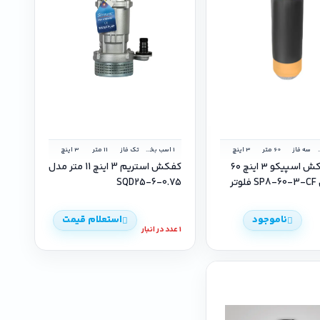
ب بخار
سه فاز
60 متر
3 اینچ
1 اسب بخار
تک فاز
11 متر
3 اینچ
پمپ کفکش اسپیکو ۳ اینچ ۶۰
کفکش استریم 3 اینچ 11 متر مدل
متر مدل SP8-60-3-CF فلوتر
SQD25-6-0.75
ناموجود
استعلام قیمت
1 عدد در انبار