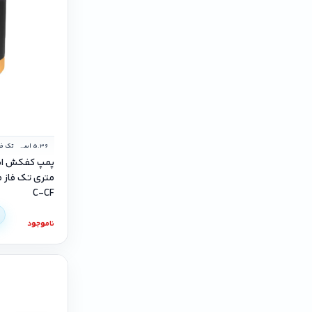
5.36 اسب بخار
تک فا
C-CF
ناموجود