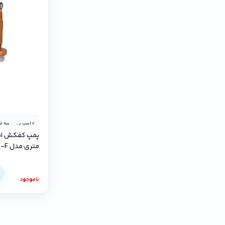
2 اسب بخار
سه ‌فا
متری مدل S-20-1-C-F تک فاز
ناموجود