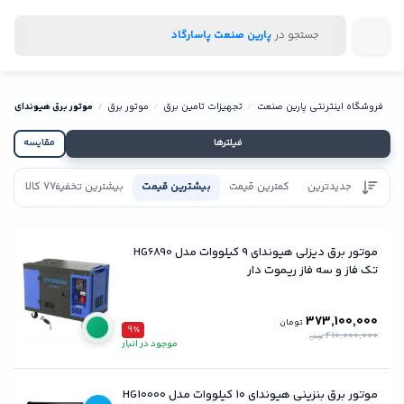
جستجو در
پارین صنعت پاسارگاد
فروشگاه اینترنتی پارین صنعت
تجهیزات تامین برق
موتور برق
موتور برق هیوندای
فیلترها
مقایسه
جدیدترین
کمترین قیمت
بیشترین قیمت
بیشترین تخفیف
77 کالا
تاییدیه
موتور برق دیزلی هیوندای ۹ کیلووات مدل HG6890
تک فاز و سه فاز ریموت دار
373,100,000
تومان
9٪
410,000,000
تومان
موجود در انبار
موتور برق بنزینی هیوندای ۱۰ کیلووات مدل HG10000