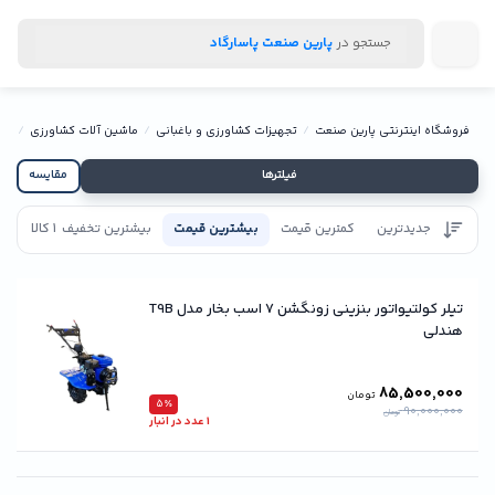
جستجو در
پارین صنعت پاسارگاد
فروشگاه اینترنتی پارین صنعت
تجهیزات کشاورزی و باغبانی
ماشین آلات کشاورزی
تیل
فیلترها
مقایسه
جدیدترین
کمترین قیمت
بیشترین قیمت
بیشترین تخفیف
1 کالا
تاییدیه
تیلر کولتیواتور بنزینی زونگشن ۷ اسب بخار مدل T9B
هندلی
85,500,000
تومان
5٪
90,000,000
تومان
1 عدد در انبار