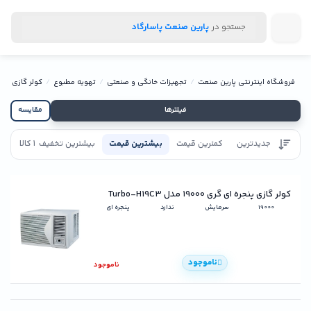
جستجو در
پارین صنعت پاسارگاد
فروشگاه اینترنتی پارین صنعت
تجهیزات خانگی و صنعتی
تهویه مطبوع
کولر گازی
ک
فیلترها
مقایسه
جدیدترین
کمترین قیمت
بیشترین قیمت
بیشترین تخفیف
1 کالا
تاییدیه
کولر گازی پنجره ای گری 19000 مدل Turbo-H19C3
19000
سرمایش
ندارد
پنجره ای
ناموجود
ناموجود