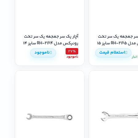
 سر جغجغه یک سر تخت
آچار یک سر جغجغه یک سر تخت
RH- سایز ۱۵
رونیکس مدل RH-2164 سایز ۱۴
27٪
استعلام قیمت
ناموجود
نبار
ناموجود