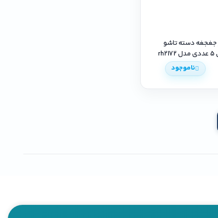
 جغجغه دسته تاشو
rh2
ناموجود