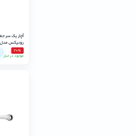
آچار یک سر ج
رونیکس مدل RH-2167 سایز ۷
20٪
موجود در انبار