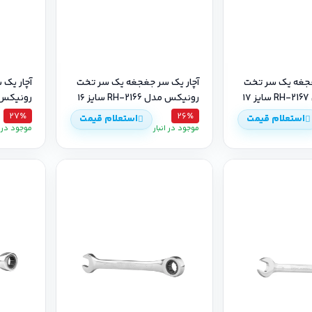
غجغه یک سر تخت
آچار یک سر جغجغه یک سر تخت
آچار یک
۱
رونیکس مدل RH-2166 سایز ۱۶
رونیکس مدل 2165
27٪
26٪
استعلام قیمت
استعلام قیمت
موجود در انبار
موجود در ا