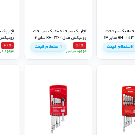
غجغه یک سر تخت
آچار یک سر جغجغه یک سر تخت
آچار یک
۱
رونیکس مدل RH-2162 سایز ۱۲
رونیکس مدل 2161
49٪
50٪
استعلام قیمت
استعلام قیمت
موجود در انبار
موجود در ا