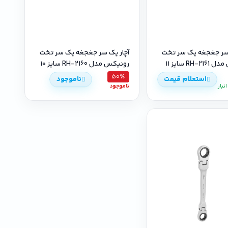
 سر جغجغه یک سر تخت
آچار یک سر جغجغه یک سر تخت
RH- سایز ۱۱
رونیکس مدل RH-2160 سایز ۱۰
50٪
استعلام قیمت
ناموجود
نبار
ناموجود