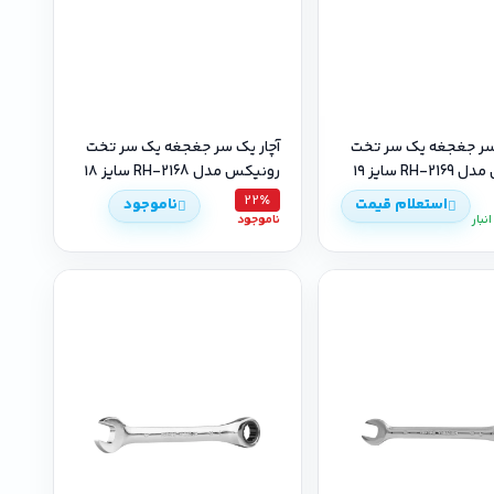
 سر جغجغه یک سر تخت
آچار یک سر جغجغه یک سر تخت
RH- سایز ۱۹
رونیکس مدل RH-2168 سایز ۱۸
22٪
استعلام قیمت
ناموجود
نبار
ناموجود