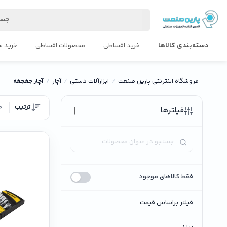
جست
دسته‌بندی کالاها
خرید اقساطی
محصولات اقساطی
خرید س
فروشگاه اینترنتی پارین صنعت
ابزارآلات دستی
آچار
آچار جغجغه
ترتیب
ج
|
فیلترها
فقط کالاهای موجود
فیلتر براساس قیمت
برند