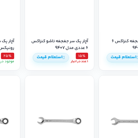
آچار یک سر جغجغه کنزاکس ۶
آچار یک سر جغجغه تاشو کنزاکس
آچار یک
۶ عددی مدل 9407
رونیکس مدل 2169
25٪
15٪
استعلام قیمت
استعلام قیمت
1 عدد در انبار
موجود در ا