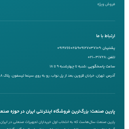
کارشناس ۱
فروش ویژه
09127037109
تماس تلفنی
بله
ارتباط با ما
کارشناس ۲
09197660259
پشتیبان :
۰۹۱۲۷۰۳۷۱۰۹
۰۹۱۹۷۶۶۰۲۵۹
تماس تلفنی
بله
تلفن :
۰۲۱-۳۱۷۲۸
ساعت پاسخگویی :
شنبه تا چهارشنبه ۹ تا ۱۸
کارشناس ۳
آدرس :
تهران، خیابان قزوین بعد از پل نواب، رو به روی سینما تیسفون، پلاک ۷۳۸
09197660249
تماس تلفنی
بله
پاسخگویی 24 ساعته از طریق بله
تماس تلفنی در ساعات کاری
پارین صنعت؛ بزرگ‌ترین فروشگاه اینترنتی ایران در حوزه صنع
عضویت در کانال‌های ما
پارین صنعت سال‌هاست که به انتخاب اول خریداران تجهیزات صنعتی در ایران تب