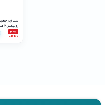
ست آچار جغجغ
رونیکس 6 عددی مدل rh2174
37٪
ناموجود