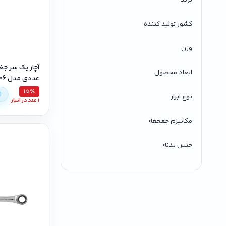
کشور تولید کننده
وزن
ابعاد محصول
عددی مدل 9406
15٪
نوع ابزار
1 عدد در انبار
مکانیزم جغجغه
جنس بدنه