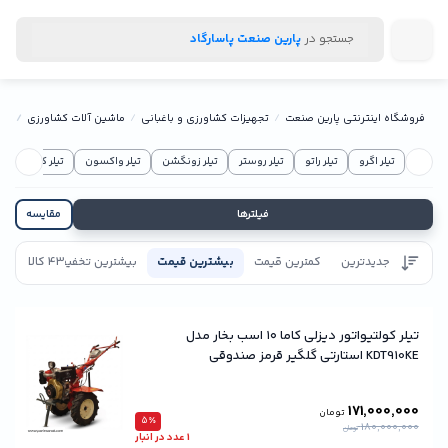
جستجو در
پارین صنعت پاسارگاد
فروشگاه اینترنتی پارین صنعت
تجهیزات کشاورزی و باغبانی
ماشین آلات کشاورزی
تیل
تیلر اگرو
تیلر راتو
تیلر روستر
تیلر زونگشن
تیلر واکسون
تیلر کاما
تی
فیلترها
مقایسه
جدیدترین
کمترین قیمت
بیشترین قیمت
بیشترین تخفیف
43 کالا
تاییدیه
تیلر کولتیواتور دیزلی کاما ۱۰ اسب بخار مدل
KDT910KE استارتی گلگیر قرمز صندوقی
171,000,000
تومان
5٪
180,000,000
تومان
1 عدد در انبار