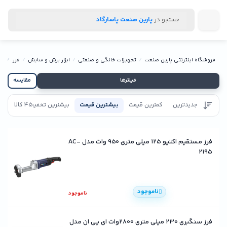
جستجو در
پارین صنعت پاسارگاد
فروشگاه اینترنتی پارین صنعت
تجهیزات خانگی و صنعتی
ابزار برش و سایش
فرز
فر
فیلترها
مقایسه
جدیدترین
کمترین قیمت
بیشترین قیمت
بیشترین تخفیف
45 کالا
تاییدیه
فرز مستقیم اکتیو 125 میلی متری 950 وات مدل AC-
2195
ناموجود
ناموجود
فرز سنگبری 230 میلی متری 2800وات ای پی ان مدل