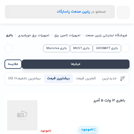
جستجو در
پارین صنعت پاسارگاد
فروشگاه اینترنتی پارین صنعت
تجهیزات تامین برق
تجهیزات برق خورشیدی
باتری
باتری GROWATT
باتری MUST
باتری Marsriva
فیلترها
مقایسه
جدیدترین
کمترین قیمت
بیشترین قیمت
بیشترین تخفیف
10 کالا
تاییدیه
باطری 12 ولت 5 آمپر
ناموجود
ناموجود