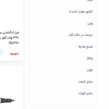
کشور تولید کننده
وزن
فرز انگشتی بر
سرعت در حالت آزاد
DG320
منبع تغذیه
ناموجود
ولتاژ
توان
سایز شفت
سایز کولت