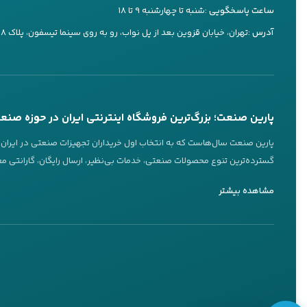
ساعت پاسخگویی :
شنبه تا چهارشنبه ۹ تا ۱۸
کارشناس ۳
مزیت فرز گل
آدرس :
تهران، خیابان قزوین بعد از پل نواب، رو به روی سینما تیسفون، پلاک ۷۳۸
09197660249
دسترسی بی‌ن
تماس تلفنی
بله
فرز
گلو بلند به 
پاسخگویی 24 ساعته از طریق بله
تماس تلفنی در ساعات کاری
کارهای دقیق در 
پارین صنعت؛ بزرگ‌ترین فروشگاه اینترنتی ایران در حوزه صنع
عضویت در کانال‌های ما
پارین صنعت سال‌هاست که به انتخاب اول خریداران تجهیزات صنعتی در ایران تب
کاهش لرزش و
گسترده‌ترین تنوع محصولات صنعتی، خدمات بی‌نظیر، ارسال رایگان، گارانتی معت
در فرز گلو بلند
ویژگی‌های برجسته پارین صنعت
کانال بله
کانال تلگرام
مشاهده بیشتر
عمق‌های زیاد می
@parinsanat
@parinsanat
یکی از ویژگی‌های کلیدی پارین صنعت، تنوع بی‌نظیر محصولات است. این فروشگا
برندهای معتبر جهانی ارائه می‌دهد.
ویژگی‌های 
ارسال رایگان و مطمئن به سراسر ایران
اینستاگرام
روبیکا
سرعت چرخش (PM
@parinsanat
@parinsanat_com
پارین صنعت با ارائه
ارسال رایگان
به تمام نقاط ایران، این نگرانی را برطرف