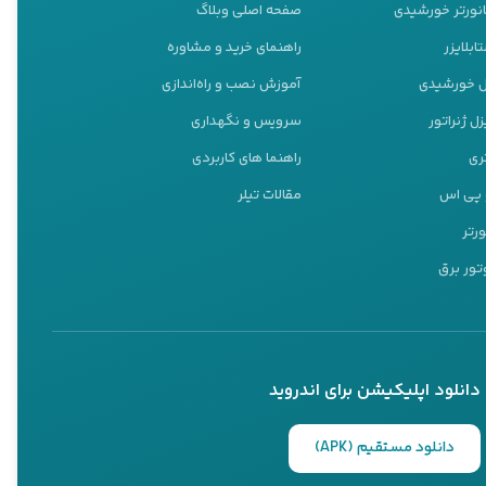
انورتر خورشیدی
صفحه اصلی وبلاگ
ابلایزر
راهنمای خرید و مشاوره
نل خورشیدی
آموزش نصب و راه‌اندازی
ل ژنراتور
سرویس و نگهداری
ست. این ابزار به راحتی به
ری
راهنما های کاربردی
و پی اس
مقالات تیلر
ورتر
تور برق
ابزار به شما این امکان را
دانلود اپلیکیشن برای اندروید
یده‌آل است. فرز گلو بلند
دانلود مستقیم (APK)