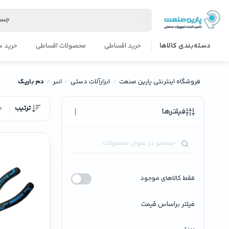
جست
دسته‌بندی کالاها
خرید اقساطی
محصولات اقساطی
خرید س
فروشگاه اینترنتی پارین صنعت
ابزارآلات دستی
انبر
دم باریک
ترتیب
ج
|
فیلترها
فقط کالاهای موجود
فیلتر براساس قیمت
برند