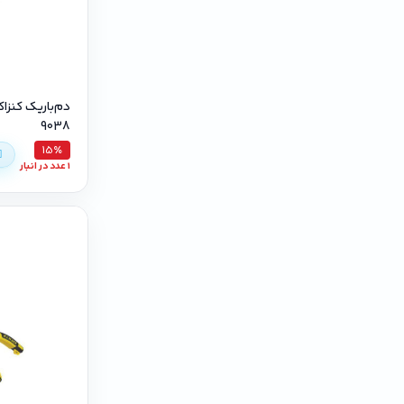
9038
15٪
1 عدد در انبار