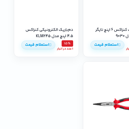
دم‌باریک کنزاکس 6 اینچ تایگر
دم‌باریک الکترونیکی کنزاکس
903
4.5 اینچ مدل KLM245
15٪
استعلام قیمت
استعلام قیمت
1 عدد در انبار