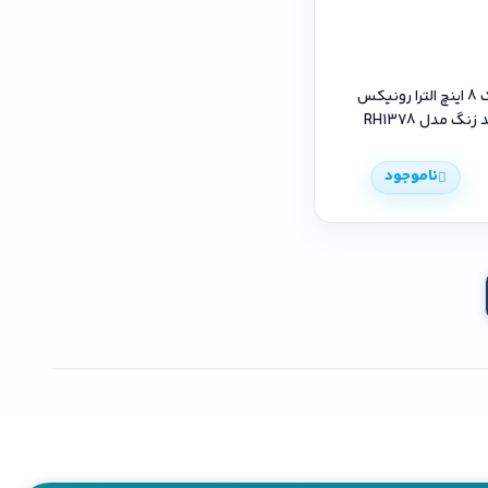
دم باریک 8 اینچ الترا رونیکس
نگ مدل RH1378
ناموجود