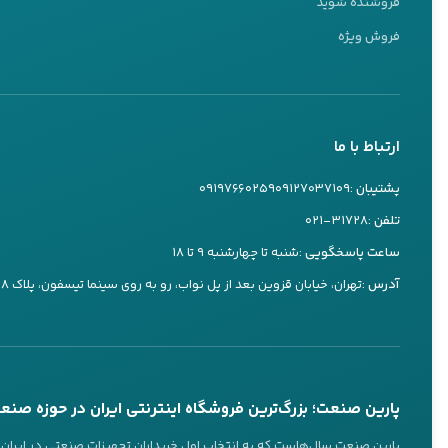
فروشنده شوید
کارشناس ۱
فروش ویژه
09127037109
تماس تلفنی
بله
ارتباط با ما
کارشناس ۲
09197660259
پشتیبان :
۰۹۱۲۷۰۳۷۱۰۹
۰۹۱۹۷۶۶۰۲۵۹
تماس تلفنی
بله
تلفن :
۰۲۱-۳۱۷۲۸
ساعت پاسخگویی :
شنبه تا چهارشنبه ۹ تا ۱۸
کارشناس ۳
آدرس :
تهران، خیابان قزوین بعد از پل نواب، رو به روی سینما تیسفون، پلاک ۷۳۸
09197660249
تماس تلفنی
بله
پاسخگویی 24 ساعته از طریق بله
تماس تلفنی در ساعات کاری
پارین صنعت؛ بزرگ‌ترین فروشگاه اینترنتی ایران در حوزه صنع
عضویت در کانال‌های ما
پارین صنعت سال‌هاست که به انتخاب اول خریداران تجهیزات صنعتی در ایران تب