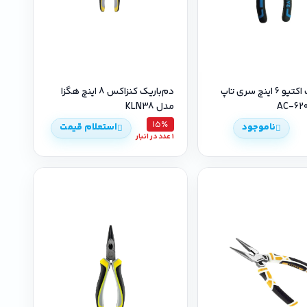
دم‌باریک اکتیو 6 اینچ سری تاپ
دم‌باریک کنزاکس 8 اینچ هگزا
مدل KLN38
15٪
ناموجود
استعلام قیمت
1 عدد در انبار