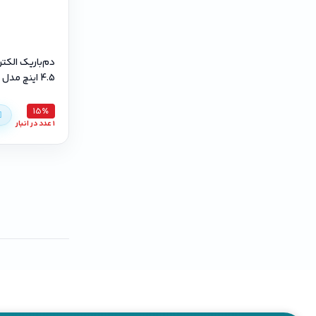
دم‌باریک الکت
4.5 اینچ مدل KLM145
15٪
1 عدد در انبار