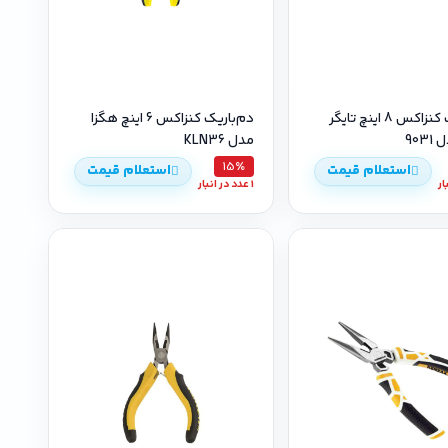
دم‌باریک کنزاکس 8 اینچ تایگر
دم‌باریک کنزاکس 6 اینچ هگزا
903
مدل KLN36
15٪
استعلام قیمت
استعلام قیمت
1 عدد در انبار