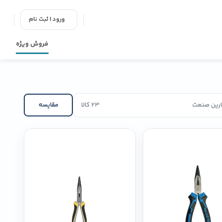
ورود | ثبت نام
فروش ویژه
پارین صنعت
23 کالا
مقایسه