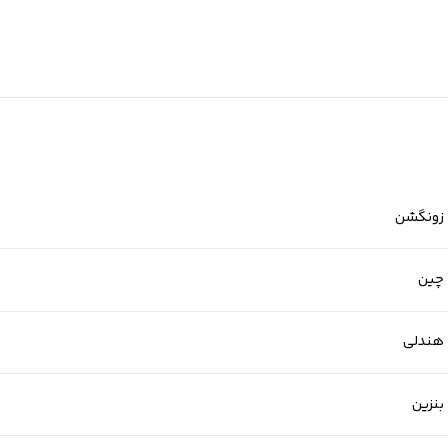
زونگشن
چین
هندلی
بنزین