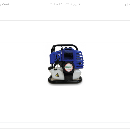
حل
7 روز هفته، 24 ساعت
هفت رو