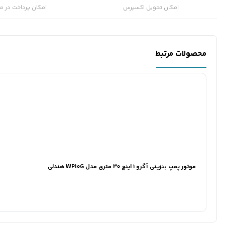
امکان تحویل اکسپرس
امکان پرداخت در م
محصولات مرتبط
موتور پمپ بنزینی آگرو ۱ اینچ 30 متری مدل WP10G هندلی