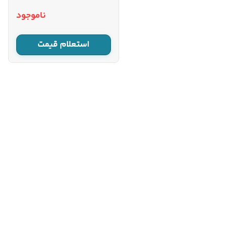
نام
ناموجود
نام خانوادگی
استعلام قیمت
شماره موبایل
کارشناسان فروش درباره «موتور
پمپ بنزینی زونگشن ۲ اینچ 30
م...» با شما تماس می‌گیرند.
ثبت درخواست مشاوره
رایگان