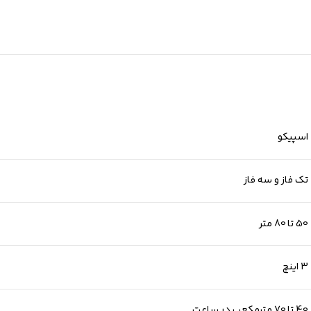
اسپیکو
تک فاز و سه فاز
50 تا 80 متر
3 اینچ
40 تا 70 مترمکعب در ساعت