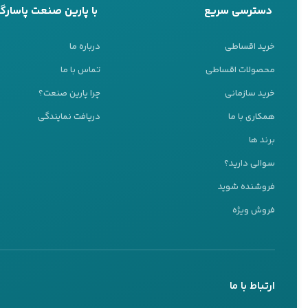
دسترسی سریع
با پارین صنعت پاسارگا
خرید اقساطی
درباره ما
محصولات اقساطی
تماس با ما
خرید سازمانی
چرا پارین صنعت؟
همکاری با ما
دریافت نمایندگی
پشتیبانی 24 ساعته
برند ها
ما اینجا هستیم تا به شما کمک کنیم
سوالی دارید؟
تیم پشتیبانی ما آماده پاسخگویی به سوالات شماست
فروشنده شوید
کارشناس ۱
فروش ویژه
09127037109
تماس تلفنی
بله
ارتباط با ما
کارشناس ۲
09197660259