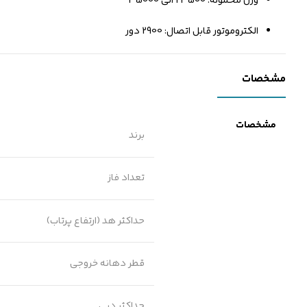
وزن محموله: 23500 الی 35000
الکتروموتور قابل اتصال: 2900 دور
مشخصات
مشخصات
برند
تعداد فاز
حداکثر هد (ارتفاع پرتاب)
قطر دهانه خروجی
حداکثر دبی