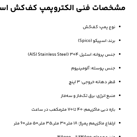
مشخصات فنی الکتروپمپ کف‌کش اسپیکو 3 اینچ مدل SP تک فاز 
نوع پمپ: کف‌کش
برند: اسپیکو (Spico)
جنس پروانه: استیل 304 (AISI Stainless Steel)
جنس پوسته: آلومینیوم
قطر دهانه خروجی: 3 اینچ
منبع انرژی: برق تک‌فاز و سه‌فاز
بازه دبی ماکزیمم: 40 تا 70 مترمکعب در ساعت
ارتفاع ماکزیمم پمپاژ: 18 متر,30 متر,35 متر,50 متر,60 متر