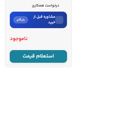
درخواست همکاری
مشاوره قبل از
رایگان
خرید
نام
ناموجود
نام خانوادگی
استعلام قیمت
شماره موبایل
کارشناسان فروش درباره
«الکتروپمپ کف‌کش اسپیکو 3
اینچ مدل S...» با شما تماس
می‌گیرند.
ثبت درخواست مشاوره
رایگان