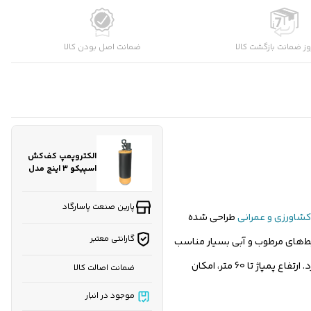
کارشناسان فروش درباره «الکتروپمپ کف‌کش اسپیکو 3 اینچ مدل
ز ضمانت بازگشت کالا
ضمانت اصل بودن کالا
S...» با شما تماس می‌گیرند.
ثبت درخواست مشاوره رایگان
الکتروپمپ کف‌کش
اسپیکو 3 اینچ مدل
SP تک فاز و سه فاز
پارین صنعت پاسارگاد
شاورزی و عمرانی
طراحی شده
گارانتی معتبر
 برای محیط‌های مرطوب و آبی بسیار مناسب
است. قطر خروجی 3 اینچ و دبی بالا تا 70 مترمکعب در ساعت، این پمپ را برای انتقال سریع حجم زیاد آب در کاربردهای سنگین و صنعتی ایده‌آل می‌سازد. ارتفاع پمپاژ تا 60 متر، امکان
ضمانت اصالت کالا
موجود در انبار