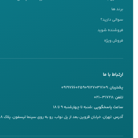
پشتیبانی 24 ساعته
برند ها
ما اینجا هستیم تا به شما کمک کنیم
سوالی دارید؟
تیم پشتیبانی ما آماده پاسخگویی به سوالات شماست
فروشنده شوید
کارشناس ۱
فروش ویژه
09127037109
تماس تلفنی
بله
ارتباط با ما
کارشناس ۲
09197660259
پشتیبان :
۰۹۱۲۷۰۳۷۱۰۹
۰۹۱۹۷۶۶۰۲۵۹
تماس تلفنی
بله
تلفن :
۰۲۱-۳۱۷۲۸
ساعت پاسخگویی :
شنبه تا چهارشنبه ۹ تا ۱۸
کارشناس ۳
آدرس :
تهران، خیابان قزوین بعد از پل نواب، رو به روی سینما تیسفون، پلاک ۷۳۸
09197660249
تماس تلفنی
بله