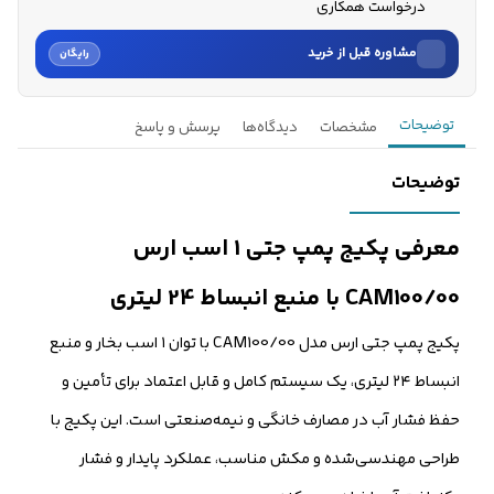
درخواست همکاری
مشاوره قبل از خرید
رایگان
نام
توضیحات
مشخصات
دیدگاه‌ها
پرسش و پاسخ
نام خانوادگی
توضیحات
شماره موبایل
معرفی پکیج پمپ جتی 1 اسب ارس
کارشناسان فروش درباره «پکیج پمپ جتی 1 اسب ارس CAM100/00 با...» با
CAM100/00 با منبع انبساط 24 لیتری
شما تماس می‌گیرند.
پکیج پمپ جتی ارس مدل CAM100/00 با توان ۱ اسب بخار و منبع
ثبت درخواست مشاوره رایگان
انبساط ۲۴ لیتری، یک سیستم کامل و قابل اعتماد برای تأمین و
حفظ فشار آب در مصارف خانگی و نیمه‌صنعتی است. این پکیج با
طراحی مهندسی‌شده و مکش مناسب، عملکرد پایدار و فشار