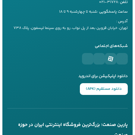
تلفن :
۰۲۱-۳۱۷۲۸
راهنمای خرید باتری
سرویس و نگهداری
ساعت پاسخگویی :
شنبه تا چهارشنبه ۹ تا ۱۸
کارشناس ۲
راهنمای خرید یو پی اس
09197660259
آدرس :
راهنما های کاربردی
راهنمای خرید اینورتر
تهران، خیابان قزوین بعد از پل نواب، رو به روی سینما تیسفون، پلاک ۷۳۸
تماس تلفنی
بله
مقالات تیلر
راهنمای خرید موتور برق
شبکه‌های اجتماعی
کارشناس ۳
09197660249
تماس تلفنی
بله
دانلود اپلیکیشن برای اندروید
پاسخگویی 24 ساعته از طریق بله
دانلود مستقیم (APK)
تماس تلفنی در ساعات کاری
عضویت در کانال‌های ما
کانال بله
کانال تلگرام
پارین صنعت؛ بزرگ‌ترین فروشگاه اینترنتی ایران در حوزه
@parinsanat
@parinsanat