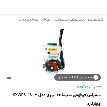
پارین صنعت
تجهیزات کشاورزی و باغبانی
سمپاش
سمپاش موتوری
180+
نفر این کالا را مشاهده کردند
سمپاش موتوری
سمپاش خرطومی سیسا ۲۰ لیتری مدل SXWFB-18-3
چهارکاره