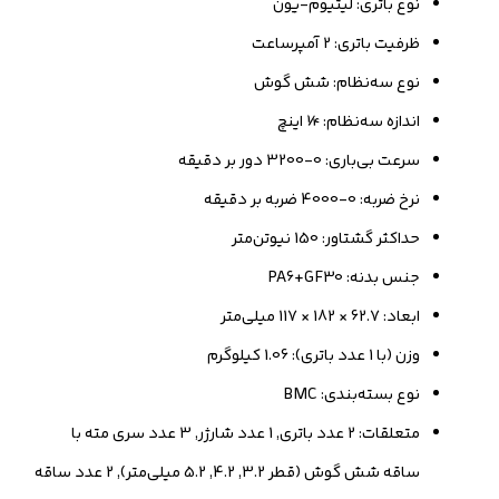
نوع باتری: لیتیوم-یون
ظرفیت باتری: 2 آمپر‌ساعت
نوع سه‌نظام: شش گوش
اندازه سه‌نظام: ¼ اینچ
سرعت بی‌باری: 0-3200 دور بر دقیقه
نرخ ضربه: 0-4000 ضربه بر دقیقه
حداکثر گشتاور: 150 نیوتن‌متر
جنس بدنه: PA6+GF30
ابعاد: 62.7 × 182 × 117 میلی‌متر
وزن (با 1 عدد باتری): 1.06 کیلوگرم
نوع بسته‌بندی: BMC
متعلقات: 2 عدد باتری, 1 عدد شارژر, 3 عدد سری مته با
ساقه شش گوش (قطر 3.2, 4.2, 5.2 میلی‌متر), 2 عدد ساقه