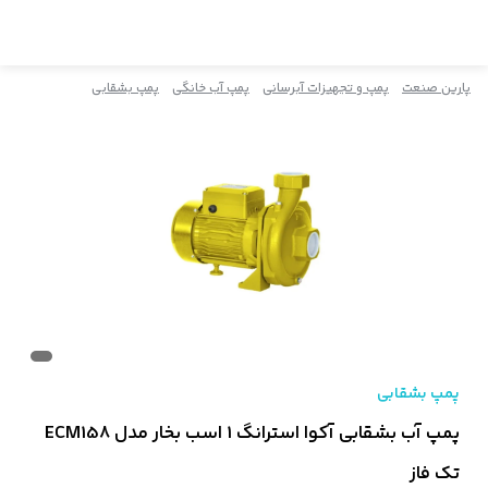
پارین صنعت
پمپ و تجهیزات آبرسانی
پمپ آب خانگی
پمپ بشقابی
پمپ بشقابی
پمپ آب بشقابی آکوا استرانگ 1 اسب بخار مدل ECM158
تک فاز