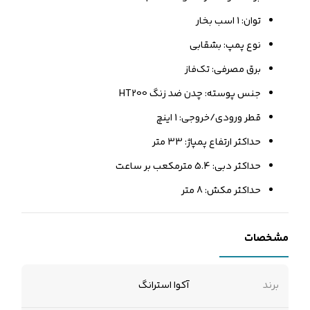
توان: 1 اسب بخار
نوع پمپ: بشقابی
برق مصرفی: تک‌فاز
جنس پوسته: چدن ضد زنگ HT200
قطر ورودی/خروجی: 1 اینچ
حداکثر ارتفاع پمپاژ: 33 متر
حداکثر دبی: 5.4 مترمکعب بر ساعت
حداکثر مکش: 8 متر
مشخصات
برند
آکوا استرانگ