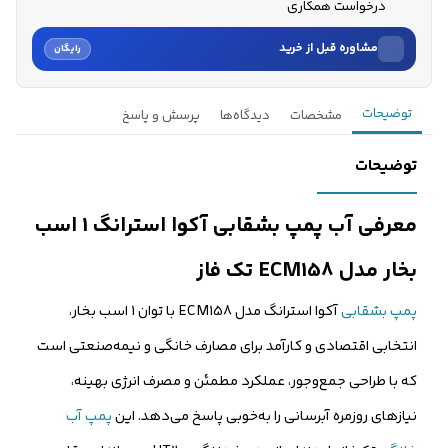
درخواست همکاری
مشاوره قبل از خرید
رایگان
نام
توضیحات
مشخصات
دیدگاه‌ها
پرسش و پاسخ
نام خانوادگی
توضیحات
شماره موبایل
معرفی آب پمپ بشقابی آکوا استرانگ 1 اسب
کارشناسان فروش درباره «پمپ آب بشقابی آکوا استرانگ 1 اسب بخ...» با شما
بخار مدل ECM158 تک فاز
تماس می‌گیرند.
پمپ بشقابی
آکوا استرانگ مدل ECM158 با توان 1 اسب بخار،
ثبت درخواست مشاوره رایگان
انتخابی اقتصادی و کارآمد برای مصارف خانگی و نیمه‌صنعتی است
که با طراحی جمع‌وجور، عملکرد مطمئن و مصرف انرژی بهینه،
نیازهای روزمره آبرسانی را به‌خوبی پاسخ می‌دهد. این
پمپ آب