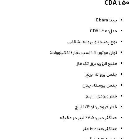
CDA 1.50
برند: Ebara
مدل: CDA 1.50
نوع پمپ: دو پروانه بشقابی
توان موتور: 1.5 اسب بخار (1.1 کیلووات)
منبع انرژی: برق تک فاز
جنس پروانه: برنج
جنس پوسته: چدن
قطر ورودی: 1 اینچ
قطر خروجی: 1و 1/4 اینچ
حداکثر دبی: 27.5 لیتر در دقیقه
حداکثر هد: 100 متر