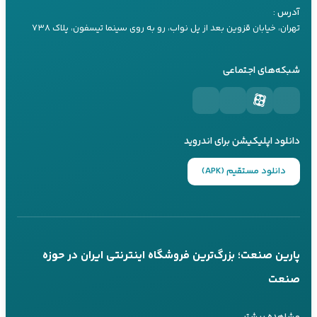
09197660259
آدرس :
راهنما های کاربردی
راهنمای خرید اینورتر
تهران، خیابان قزوین بعد از پل نواب، رو به روی سینما تیسفون، پلاک ۷۳۸
تماس تلفنی
بله
مقالات تیلر
راهنمای خرید موتور برق
شبکه‌های اجتماعی
کارشناس ۳
09197660249
تماس تلفنی
بله
دانلود اپلیکیشن برای اندروید
پاسخگویی 24 ساعته از طریق بله
دانلود مستقیم (APK)
تماس تلفنی در ساعات کاری
عضویت در کانال‌های ما
کانال بله
کانال تلگرام
پارین صنعت؛ بزرگ‌ترین فروشگاه اینترنتی ایران در حوزه
@parinsanat
@parinsanat
صنعت
پارین صنعت سال‌هاست که به انتخاب اول خریداران تجهیزات صنعتی در ایران
مشاهده بیشتر