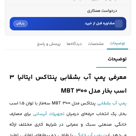
درخواست همکاری
مشاوره قبل از خرید
رایگان
نام
توضیحات
مشخصات
دیدگاه‌ها
پرسش و پاسخ
نام خانوادگی
توضیحات
شماره موبایل
معرفی پمپ آب بشقابی پنتاکس ایتالیا 3
کارشناسان فروش درباره «پمپ آب بشقابی پنتاکس ایتالیا 3 اسب...» با شما
اسب بخار مدل MBT 300
تماس می‌گیرند.
پمپ آب بشقابی
پنتاکس مدل MBT 300 سه‌فاز با توان 1.5 اسب
ثبت درخواست مشاوره رایگان
بخار، یک انتخاب حرفه‌ای درمیان
تجهیزات آبرسانی
برای مصارف
خانگی، صنعتی سبک و عمرانی در شرایط کاری مختلف ارائه
می‌دهد. این
پمپ آب خانگی
با طراحی دو پروانه‌ای، توانایی تولید