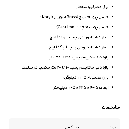
برق مصرفی: سه‌فاز
جنس پروانه: برنج (Brass)، نوریل (Noryl)
جنس پوسته: چدن (Cast Iron)
قطر دهانه ورودی پمپ: 1 و 1/2 اینچ
قطر دهانه خروجی پمپ: 1 و 1/4 اینچ
بازه هد ماکزیمم پمپ: 30 تا 50 متر
بازه دبی ماکزیمم پمپ: 10 تا 20 متر مکعب در ساعت
وزن محموله: 23.5 کیلوگرم
ابعاد: 405 × 225 × 295 میلی‌متر
مشخصات
برند
پنتاکس