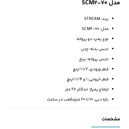
مدل SCM2-70
برند: STREAM
مدل: SCM2-70
نوع پمپ: دو پروانه
جنس بدنه: چدن
جنس پروانه: برنج
قطر ورودی: 1/2 1 اینچ
قطر خروجی: 1 و 1/4 1 اینچ
ارتفاع پمپاژ: حداکثر 67 متر
بازه دبی: 10 تا 20 مترمکعب در ساعت
مشخصات