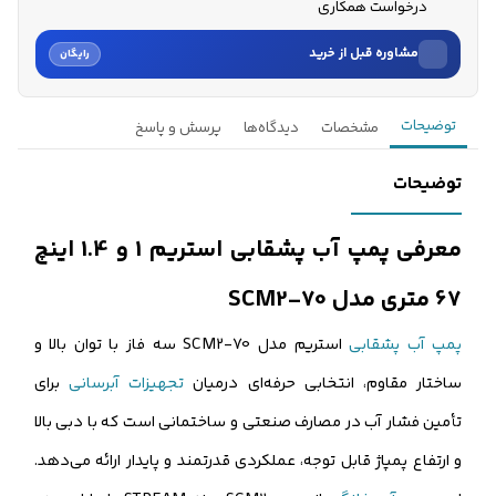
درخواست همکاری
مشاوره قبل از خرید
رایگان
نام
توضیحات
مشخصات
دیدگاه‌ها
پرسش و پاسخ
نام خانوادگی
توضیحات
شماره موبایل
معرفی پمپ آب پشقابی استریم 1 و 1.4 اینچ
کارشناسان فروش درباره «پمپ آب پشقابی استریم 1 و 1.4 اینچ 6...» با شما
67 متری مدل SCM2-70
تماس می‌گیرند.
پمپ آب پشقابی
استریم مدل SCM2-70 سه فاز با توان بالا و
ثبت درخواست مشاوره رایگان
ساختار مقاوم، انتخابی حرفه‌ای درمیان
تجهیزات آبرسانی
برای
تأمین فشار آب در مصارف صنعتی و ساختمانی است که با دبی بالا
و ارتفاع پمپاژ قابل توجه، عملکردی قدرتمند و پایدار ارائه می‌دهد.