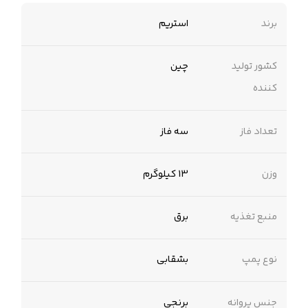
برند
استریم
کشور تولید
چین
کننده
تعداد فاز
سه فاز
وزن
13 کیلوگرم
منبع تغذیه
برق
نوع پمپ
بشقابی
جنس پروانه
برنجی