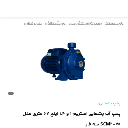
پارین صنعت
پمپ و تجهیزات آبرسانی
پمپ آب خانگی
پمپ بشقابی
پمپ بشقابی
پمپ آب پشقابی استریم 1 و 1.4 اینچ 67 متری مدل
SCM2-70 سه فاز