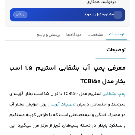
درخواست همکاری
مشاوره قبل از خرید
رایگان
نام
توضیحات
مشخصات
دیدگاه‌ها
پرسش و پاسخ
نام خانوادگی
توضیحات
شماره موبایل
معرفی پمپ آب بشقابی استریم 1.5 اسب
کارشناسان فروش درباره «پمپ آب بشقابی استریم 1.5 اسب بخار م...» با شما
بخار مدل TCB150
تماس می‌گیرند.
پمپ بشقابی
استریم مدل TCB150 با توان 1.5 اسب بخار، گزینه‌ای
ثبت درخواست مشاوره رایگان
قدرتمند و اقتصادی درمیان
تجهیزات آبرسان
برای افزایش فشار آب
در مصارف خانگی و نیمه‌صنعتی است که با طراحی کوپله مستقیم
و عملکرد پایدار، در دسته پمپ‌های گریز از مرکز قرار می‌گیرد. این