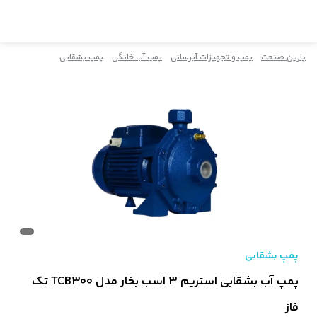
پارین صنعت
پمپ و تجهیزات آبرسانی
پمپ آب خانگی
پمپ بشقابی
پمپ بشقابی
پمپ آب بشقابی استریم 3 اسب بخار مدل TCB300 تک
فاز