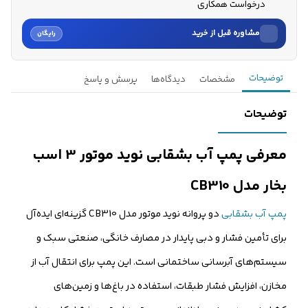
درخواست همکاری
مشاوره قبل از خرید
رایگان
نام
توضیحات
مشخصات
دیدگاه‌ها
پرسش و پاسخ
نام خانوادگی
توضیحات
شماره موبایل
معرفی پمپ آب بشقابی نوید موتور 3 اسب
کارشناسان فروش درباره «پمپ آب بشقابی نوید موتور 3 اسب بخار...» با شما
بخار مدل CB310
تماس می‌گیرند.
پمپ آب بشقابی
دو پروانه نوید موتور مدل CB310 گزینه‌ای ایده‌آل
ثبت درخواست مشاوره رایگان
برای تأمین فشار و دبی پایدار در مصارف خانگی، صنعتی سبک و
سیستم‌های آبرسانی ساختمانی است. این پمپ برای انتقال آب از
مخازن، افزایش فشار طبقات، استفاده در باغ‌ها و زمین‌های