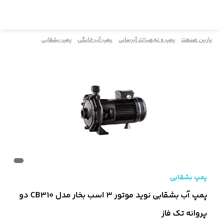
پارین صنعت
پمپ و تجهیزات آبرسانی
پمپ آب خانگی
پمپ بشقابی
پمپ بشقابی
پمپ آب بشقابی نوید موتور 3 اسب بخار مدل CB310 دو
پروانه تک فاز