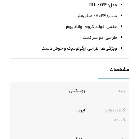
مدل: RH-2224
سایز: ۲۴×۲۷ میلی‌متر
جنس: فولاد کروم-وانادیوم
طراحی: دو سر تخت
ویژگی‌ها: طراحی ارگونومیک و خوش‌دست
مشخصات
برند
رونیکس
کشور تولید
ایران
کننده