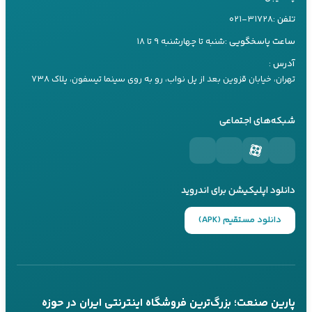
تماس تلفنی
بله
آموزش نصب و راه‌اندازی
تلفن :
۰۲۱-۳۱۷۲۸
راهنمای خرید باتری
سرویس و نگهداری
ساعت پاسخگویی :
شنبه تا چهارشنبه ۹ تا ۱۸
کارشناس ۲
راهنمای خرید یو پی اس
09197660259
آدرس :
راهنما های کاربردی
راهنمای خرید اینورتر
تهران، خیابان قزوین بعد از پل نواب، رو به روی سینما تیسفون، پلاک ۷۳۸
تماس تلفنی
بله
مقالات تیلر
راهنمای خرید موتور برق
شبکه‌های اجتماعی
کارشناس ۳
09197660249
تماس تلفنی
بله
دانلود اپلیکیشن برای اندروید
پاسخگویی 24 ساعته از طریق بله
تماس تلفنی در ساعات کاری
دانلود مستقیم (APK)
عضویت در کانال‌های ما
کانال بله
کانال تلگرام
پارین صنعت؛ بزرگ‌ترین فروشگاه اینترنتی ایران در حوزه
@parinsanat
@parinsanat