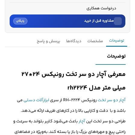
درخواست همکاری
مشاوره قبل از خرید
رایگان
نام
توضیحات
مشخصات
دیدگاه‌ها
پرسش و پاسخ
نام خانوادگی
توضیحات
شماره موبایل
معرفی آچار دو سر تخت رونیکس 24*27
کارشناسان فروش درباره «آچار دو سر تخت رونیکس 24*27 میلی مت...» با
میلی متر مدل rh2224
شما تماس می‌گیرند.
آچار دو سر تخت
رونیکس RH-2224 از سری
ابزارآلات دستی
می
ثبت درخواست مشاوره رایگان
باشد و با دقت و کارایی بالا را در کارهای ظریف ارائه می‌دهد.
طراحی دو سر تخت این
آچار
باعث می‌شود کاربر بتواند به سرعت و
راحتی پیچ و مهره‌های بزرگ را باز یا بسته کند، به‌ویژه در فضاهای