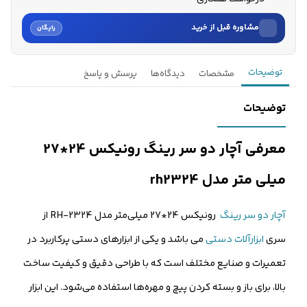
مشاوره قبل از خرید
رایگان
نام
توضیحات
مشخصات
دیدگاه‌ها
پرسش و پاسخ
نام خانوادگی
توضیحات
شماره موبایل
معرفی آچار دو سر رینگ رونیکس 24*27
کارشناسان فروش درباره «آچار دو سر رینگ رونیکس 24*27 میلی م...» با شما
میلی متر مدل rh2324
تماس می‌گیرند.
ثبت درخواست مشاوره رایگان
آچار دو سر رینگ
رونیکس 24*27 میلی‌متر مدل RH-2324 از
سری
ابزارآلات دستی
می باشد و یکی از ابزارهای دستی پرکاربرد در
تعمیرات و صنایع مختلف است که با طراحی دقیق و کیفیت ساخت
بالا، برای باز و بسته کردن پیچ و مهره‌ها استفاده می‌شود. این ابزار