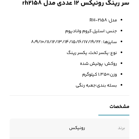
سر رینگ رونیکس 12 عددی مدل rh2158
مدل: RH-2158
جنس: استیل کروم وانادیوم
سایزها : 8/9/10/11/12/13/14/15/16/17/19/22
نوع: یکسر تخت، یکسر رینگ
روکش: پولیش شده
وزن:1.350 کیلوگرم
بسته بندی:جعبه رنگی
مشخصات
برند
رونیکس