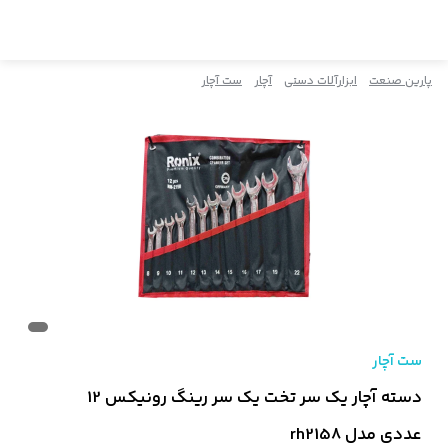
پارین صنعت
ابزارآلات دستی
آچار
ست آچار
ست آچار
دسته آچار یک سر تخت یک سر رینگ رونیکس 12
عددی مدل rh2158