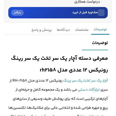
درخواست همکاری
مشاوره قبل از خرید
رایگان
نام
توضیحات
مشخصات
دیدگاه‌ها
پرسش و پاسخ
نام خانوادگی
توضیحات
شماره موبایل
معرفی دسته آچار یک سر تخت یک سر رینگ
کارشناسان فروش درباره «دسته آچار یک سر تخت یک سر رینگ رونی...» با شما
رونیکس 12 عددی مدل rh2158
تماس می‌گیرند.
آچار یک سر تخت یک سر رینگ
رونیکس ۱۲ عددی مدل RH-2158 از
ثبت درخواست مشاوره رایگان
سری
ابزارآلات دستی
می باشد و یک مجموعه کامل و حرفه‌ای از
آچارهای ترکیبی است که برای پوشش طیف وسیعی از سایزهای
پیچ و مهره طراحی شده و انتخابی عالی برای مکانیک‌ها، تکنسین‌ها