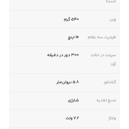
کننده
وزن
540 گرم
ظرفیت سه نظام
¼ اینچ
سرعت در حالت
300 دور در دقیقه
آزاد
گشتاور
5.8 نیوتن‌متر
منبع تغذیه
شارژی
ولتاژ
7.2 ولت