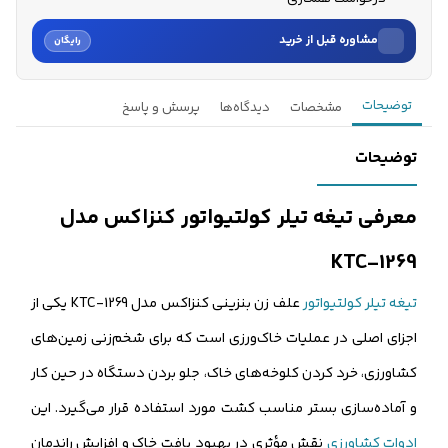
مشاوره قبل از خرید
رایگان
نام
توضیحات
مشخصات
دیدگاه‌ها
پرسش و پاسخ
نام خانوادگی
توضیحات
شماره موبایل
معرفی تیغه تیلر کولتیواتور کنزاکس مدل
کارشناسان فروش درباره «تیغه تیلر کولتیواتور کنزاکس مدل KTC...» با شما
KTC-1269
تماس می‌گیرند.
تیغه تیلر کولتیواتور
علف زن بنزینی کنزاکس مدل KTC-1269 یکی از
ثبت درخواست مشاوره رایگان
اجزای اصلی در عملیات خاک‌ورزی است که برای شخم‌زنی زمین‌های
کشاورزی، خرد کردن کلوخه‌های خاک، جلو بردن دستگاه در حین کار
و آماده‌سازی بستر مناسب کشت مورد استفاده قرار می‌گیرد. این
ادوات کشاورزی
نقش مؤثری در بهبود بافت خاک و افزایش راندمان