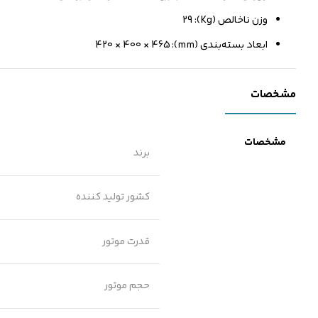
وزن ناخالص (Kg): 29
ابعاد بسته‌بندی (mm): 420 × 400 × 465
مشخصات
مشخصات
برند
کشور تولید کننده
قدرت موتور
حجم موتور