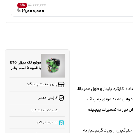
8%
75,000,000
69,000,000
موتور تک دیزلی ETQ
با قدرت 5 اسب بخار
مدل 173FH هندلی
پارین صنعت پاسارگاد
ام برند ETQ است که با طراحی ساده، کارکرد پایدار و طول عمر بالا،
گارانتی معتبر
 گزینه‌ای ایده‌آل برای نصب بر روی ادواتی مانند موتور پمپ آب،
نیاز به تعمیرات پیچیده
ضمانت اصالت کالا
موجود در انبار
 با جلوگیری از ورود گردوغبار به