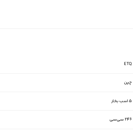
ETQ
چین
5 اسب بخار
246 سی‌سی