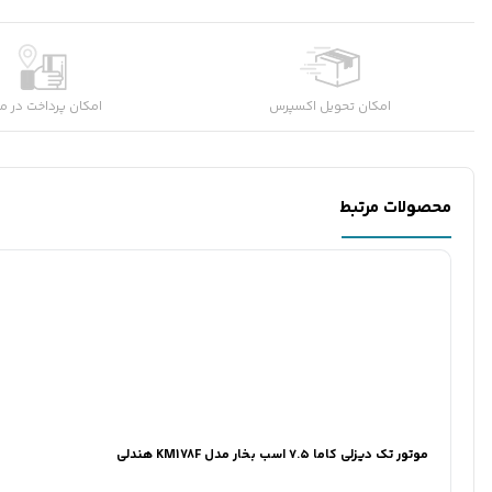
امکان تحویل اکسپرس
امکان پرداخت در م
محصولات مرتبط
موتور تک دیزلی کاما ۷.۵ اسب بخار مدل KM178F هندلی