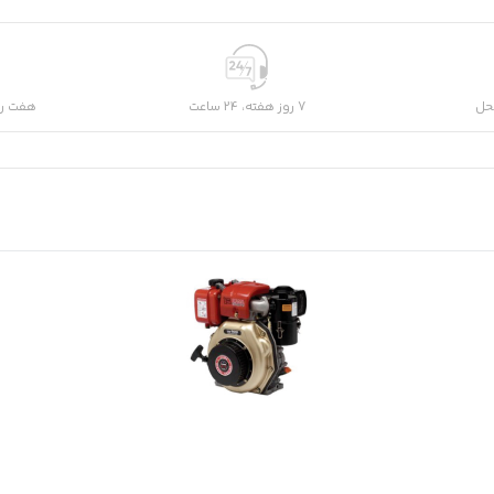
حل
7 روز هفته، 24 ساعت
هفت رو