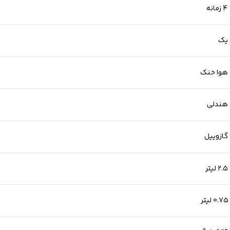
4 زمانه
یک
هوا خنک
هندلی
گازوییل
2.5 لیتر
0.75 لیتر