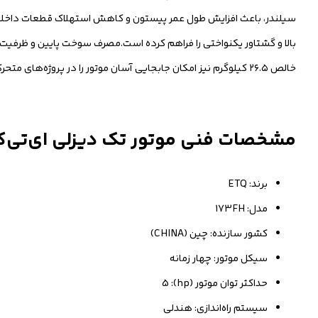
سیلندر، باعث افزایش طول عمر پیستون و کاهش استهلاک قطعات داخل
خالص ۲۶.۵ کیلوگرم نیز امکان جابجایی آسان موتور را در پروژه‌های متحرک فراهم می‌سازد.
مشخصات فنی موتور تک دیزلی ای‌تی‌کیو 5 اسب بخار مدل 173FH 
برند: ETQ
مدل: 173FH
کشور سازنده: چین (CHINA)
سیکل موتور: چهار زمانه
حداکثر توان موتور (hp): 5
سیستم راه‌اندازی: هندلی