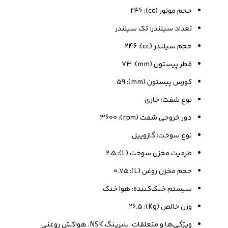
حجم موتور (cc): 246
تعداد سیلندر: تک سیلندر
حجم سیلندر (cc): 246
قطر پیستون (mm): 73
کورس پیستون (mm): 59
نوع شفت: خاری
دور خروجی شفت (rpm): 3600
نوع سوخت: گازوییل
ظرفیت مخزن سوخت (L): 2.5
حجم مخزن روغن (L): 0.75
سیستم خنک‌کننده: هوا خنک
وزن خالص (Kg): 26.5
ویژگی‌ها و متعلقات: بلبرینگ NSK، هواکش روغنی