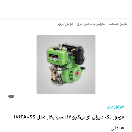
پارین صنعت
تجهیزات تامین برق
موتور برق
موتور برق
موتور تک دیزلی ای‌تی‌کیو 12 اسب بخار مدل 186FA-SS
هندلی