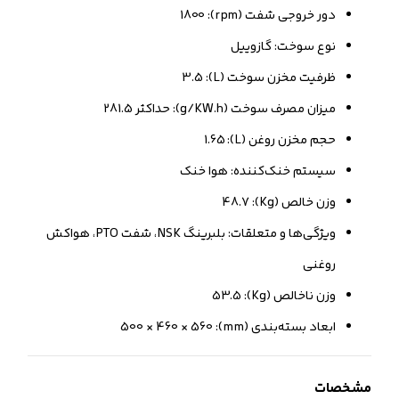
دور خروجی شفت (rpm): 1800
نوع سوخت: گازوییل
ظرفیت مخزن سوخت (L): 3.5
میزان مصرف سوخت (g/KW.h): حداکثر 281.5
حجم مخزن روغن (L): 1.65
سیستم خنک‌کننده: هوا خنک
وزن خالص (Kg): 48.7
ویژگی‌ها و متعلقات: بلبرینگ NSK، شفت PTO، هواکش
روغنی
وزن ناخالص (Kg): 53.5
ابعاد بسته‌بندی (mm): 500 × 460 × 560
مشخصات