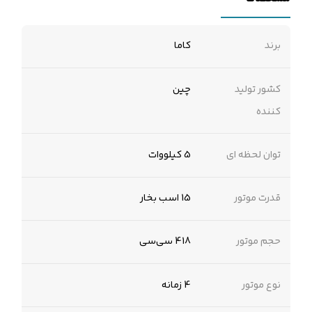
برند
کاما
کشور تولید
چین
کننده
توان لحظه ای
5 کیلووات
قدرت موتور
15 اسب بخار
حجم موتور
418 سی‌سی
نوع موتور
4 زمانه