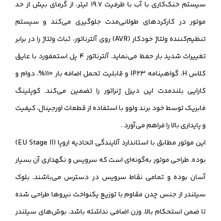
سیستم خنک‌کاری با آب با ظرفیت 19.7 لیتر، از گرمای بیش از حد
موتور در کارکردهای طولانی‌مدت جلوگیری می‌کند و سیستم
تنظیم‌کننده ولتاژ خودکار (AVR) روی آلترناتور، ثبات ولتاژ را در برابر
تغییرات شدید بار حفظ می‌نماید. آلترناتور 4 پل استمفورد با عایق
کلاس H، گواهینامه IP23 و قابلیت تحمل اضافه بار 110%، دوام و
کارایی بلندمدت این دیزل ژنراتور را تضمین می‌کند. کوپلینگ
فابریک توسط خود برند ولوو با استفاده از قطعات اورجینال، کیفیت
و پایداری بالا را فراهم می‌آورد .
این موتور مطابق با استاندارد آلایندگی اتحادیه اروپا (EU Stage II)
بوده. طراحی موتور به‌گونه‌ای است که سرویس و نگهداری آن بسیار
آسان بوده و تمامی نقاط سرویس در دسترس می‌باشند. بلوک
سیلندر از جنس چدن مقاوم با توزیع یکنواخت نیروها طراحی شده
تا ضمن استحکام بالا، وزن اضافی نداشته باشد. بوش‌های سیلندر