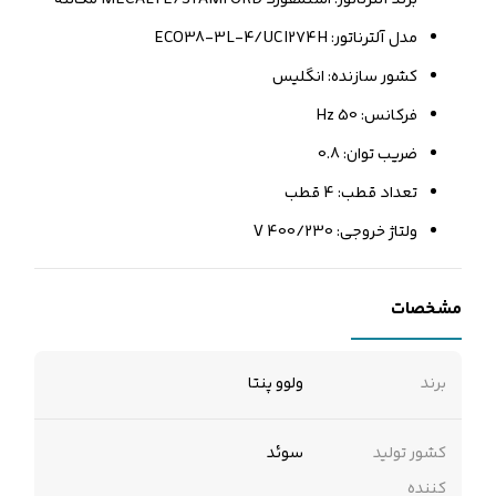
مدل آلترناتور: ECO38-3L-4/UCI274H
کشور سازنده: انگلیس
فرکانس: 50 Hz
ضریب توان: 0.8
تعداد قطب: 4 قطب
ولتاژ خروجی: 400/230 V
مشخصات
برند
ولوو پنتا
کشور تولید
سوئد
کننده