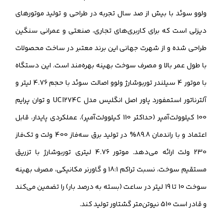
ولوو سوئد با بیش از صد سال تجربه در طراحی و تولید موتورهای
دیزلی است که برای کاربری‌های تجاری، صنعتی و عمرانی سنگین
طراحی شده و از شهرت جهانی این برند معتبر در ساخت محصولات
با طول عمر بالا و مصرف سوخت بهینه بهره‌مند است. این دستگاه
با موتور 4 سیلندر توربوشارژ ولوو اصالت سوئد با حجم 4.76 لیتر و
آلترناتور استمفورد پاور اصل انگلیس مدل UCI274C و توان پرایم
100 کیلوولت‌آمپر (حداکثر 110 کیلوولت‌آمپر)، عملکردی پایدار، قابل
اعتماد و با راندمان 89.8% در تولید برق سه‌فاز 400 ولت و تک‌فاز
230 ولت ارائه می‌دهد. موتور 4.76 لیتری توربوشارژ با تزریق
مستقیم سوخت، نسبت تراکم 18:1 و گاورنر مکانیکی، مصرف بهینه
سوخت 10 تا 19 لیتر در ساعت (بسته به درصد بار) را تضمین می‌کند
و قادر است 510 نیوتن‌متر گشتاور تولید کند.