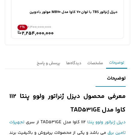
ثبت درخواست مشاوره رایگان
دیزل ژنراتور TBS با توان 70 کاوا مدل MB70 موتور بادوین
دیزل ژنراتور BS
2%
2,300,000,000
2,254,000,000
توضیحات
مشخصات
دیدگاه‌ها
پرسش و پاسخ
توضیحات
معرفی محصول دیزل ژنراتور ولوو پنتا 112
کاوا مدل TAD531GE
دیزل ژنراتور ولوو پنتا
112 کاوا مدل TAD531GE از سری
تجهیزات
تامین برق
می باشد و یکی از محصولات پرفروش و باکیفیت برند