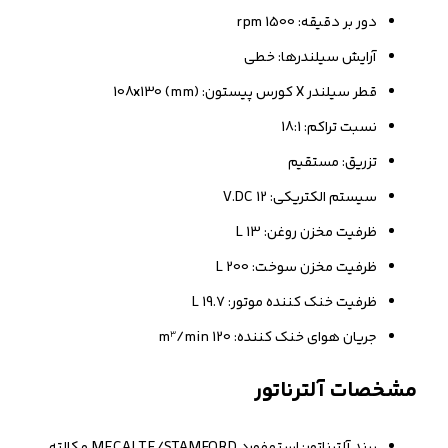
دور بر دقیقه: 1500 rpm
آرایش سیلندرها: خطی
قطر سیلندر X کورس پیستون: 108x130 (mm)
نسبت تراکم: 18:1
تزریق: مستقیم
سیستم الکتریکی: 12 V.DC
ظرفیت مخزن روغن: 13 L
ظرفیت مخزن سوخت: 200 L
ظرفیت خنک کننده موتور: 19.7 L
جریان هوای خنک کننده: 120 m³/min
مشخصات آلترناتور
برند آلترناتور: استمفورد MECALTE/STAMFORD مکالته