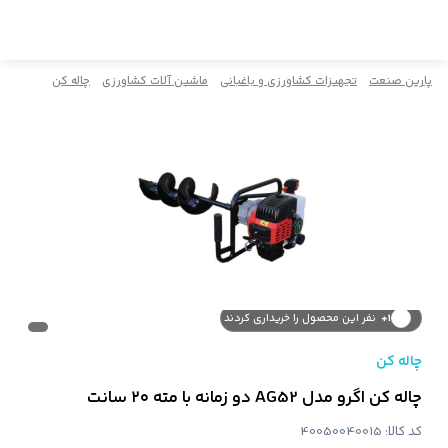
پارین صنعت
تجهیزات کشاورزی و باغبانی
ماشین آلات کشاورزی
چاله کن
239+
نفر این کالا را مشاهده کردند
1+
نفر این محصول را خریداری کردند
چاله کن
چاله کن اگرو مدل AG52 دو زمانه با مته ۲۰ سانت
کد کالا:
40050040015