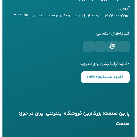
کارشناس ۲
راهنمای خرید یو پی اس
09197660259
آدرس :
راهنما های کاربردی
راهنمای خرید اینورتر
تهران، خیابان قزوین بعد از پل نواب، رو به روی سینما تیسفون، پلاک ۷۳۸
تماس تلفنی
بله
مقالات تیلر
راهنمای خرید موتور برق
شبکه‌های اجتماعی
کارشناس ۳
09197660249
تماس تلفنی
بله
دانلود اپلیکیشن برای اندروید
پاسخگویی 24 ساعته از طریق بله
دانلود مستقیم (APK)
تماس تلفنی در ساعات کاری
عضویت در کانال‌های ما
کانال بله
کانال تلگرام
پارین صنعت؛ بزرگ‌ترین فروشگاه اینترنتی ایران در حوزه
@parinsanat
@parinsanat
صنعت
پارین صنعت سال‌هاست که به انتخاب اول خریداران تجهیزات صنعتی در ایران