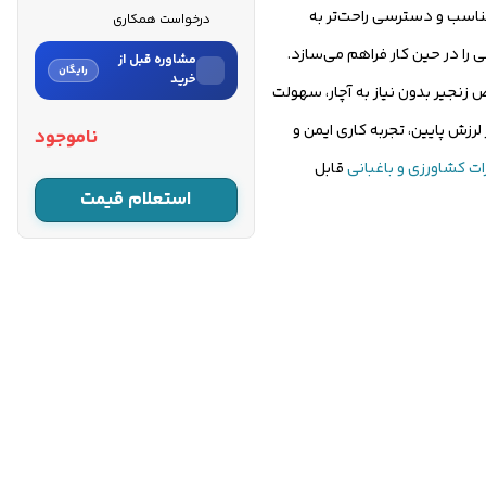
. طول کابل ۲ متری دستگاه نیز امکان جابه‌جایی مناسب و دسترسی راحت‌تر به
درخواست همکاری
شده است که با زمان توقف بسیار سریع ۰.۱۲ ثانیه، سطح بالایی از ایمنی را در حین کار فراهم می‌سازد.
مشاوره قبل از
رایگان
خرید
نجیر بدون نیاز به آچار، سهولت
نام
 کرده و در کنار لرزش پایین، تجربه کاری ایمن و
ناموجود
ت کشاورزی و باغبانی
قابل
نام خانوادگی
استعلام قیمت
شماره موبایل
کارشناسان فروش درباره «اره برقی
کنزاکس ۲۲۰۰ وات ۴۰ سانتی‌م...»
با شما تماس می‌گیرند.
ثبت درخواست مشاوره
رایگان