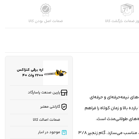
کارشناسان فروش درباره «اره برقی کنزاکس ۲۲۰۰ وات ۴۰
ز ضمانت بازگشت کالا
ضمانت اصل بودن کالا
سانتی‌م...» با شما تماس می‌گیرند.
ثبت درخواست مشاوره رایگان
اره برقی کنزاکس
۲۲۰۰ وات ۴۰
سانتی‌متری مدل
3922
پارین صنعت پاسارگاد
 فعالیت‌های نیمه‌حرفه‌ای و حرفه‌ای
گارانتی معتبر
 متر بر ثانیه، امکان انجام عملیات برش با بازده بالا و زمان کوتاه را فراهم
ه‌های طولانی‌مدت است.
ضمانت اصالت کالا
دارای ساطوری به طول ۴۰ سانتی‌متر و ظرفیت برش ۳۹ سانتی‌متر است که آن را برای برش انواع چوب، تنه درختان و قطعات با ضخامت قابل توجه، مناسب می‌سازد. گام زنجیر ۳/۸
موجود در انبار