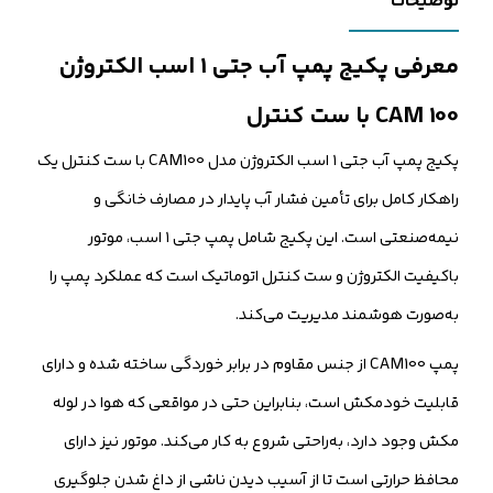
توضیحات
شماره موبایل
معرفی پکیج پمپ آب جتی 1 اسب الکتروژن
کارشناسان فروش درباره «پکیج پمپ آب جتی 1 اسب الکتروژن CAM...» با شما
CAM 100 با ست کنترل
تماس می‌گیرند.
پکیج پمپ آب جتی ۱ اسب الکتروژن مدل CAM100 با ست کنترل یک
ثبت درخواست مشاوره رایگان
راهکار کامل برای تأمین فشار آب پایدار در مصارف خانگی و
نیمه‌صنعتی است. این پکیج شامل پمپ جتی ۱ اسب، موتور
باکیفیت الکتروژن و ست کنترل اتوماتیک است که عملکرد پمپ را
به‌صورت هوشمند مدیریت می‌کند.
پمپ CAM100 از جنس مقاوم در برابر خوردگی ساخته شده و دارای
قابلیت خودمکش است، بنابراین حتی در مواقعی که هوا در لوله
مکش وجود دارد، به‌راحتی شروع به کار می‌کند. موتور نیز دارای
محافظ حرارتی است تا از آسیب دیدن ناشی از داغ شدن جلوگیری