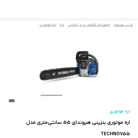
پارین صنعت
تجهیزات کشاورزی و باغبانی
اره
اره موتوری
اره موتوری
اره موتوری بنزینی هیوندای 55 سانتی‌متری مدل
TECHNO755