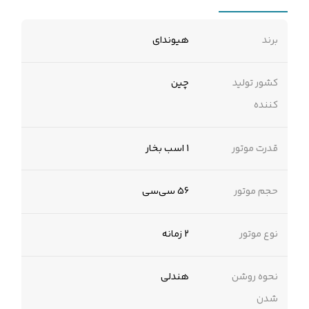
برند
هیوندای
کشور تولید
چین
کننده
قدرت موتور
1 اسب بخار
حجم موتور
56 سی‌سی
نوع موتور
2 زمانه
نحوه روشن
هندلی
شدن