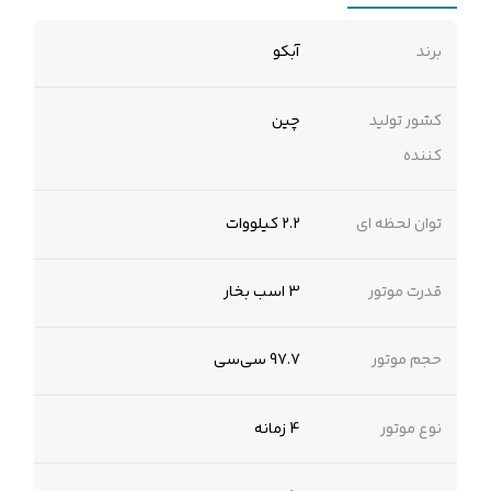
برند
آبکو
کشور تولید
چین
کننده
توان لحظه ای
2.2 کیلووات
قدرت موتور
3 اسب بخار
حجم موتور
97.7 سی‌‌سی
نوع موتور
4 زمانه