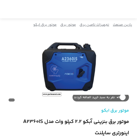
پارین صنعت
تجهیزات تامین برق
موتور برق
موتور برق ابکو
992+
نفر این کالا را مشاهده کردند
1+
نفر به سبد خرید اضافه کردند
موتور برق ابکو
موتور برق بنزینی آبکو 2.2 کیلو وات مدل A2360IS
اینورتری سایلنت