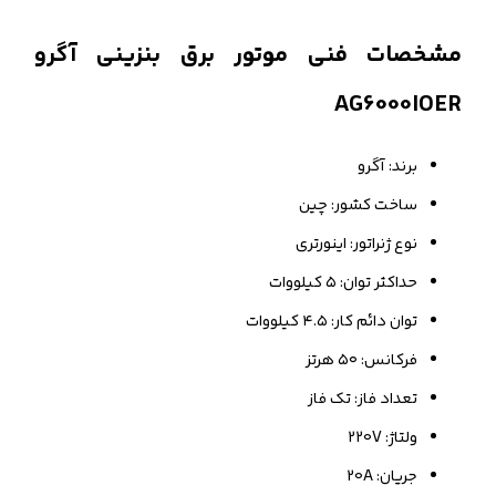
مشخصات فنی موتور برق بنزینی آگرو
AG6000IOER
برند: آگرو
ساخت کشور: چین
نوع ژنراتور: اینورتری
حداکثر توان: ۵ کیلووات
توان دائم کار: ۴.۵ کیلووات
فرکانس: ۵۰ هرتز
تعداد فاز: تک فاز
ولتاژ: 220V
جریان: 20A