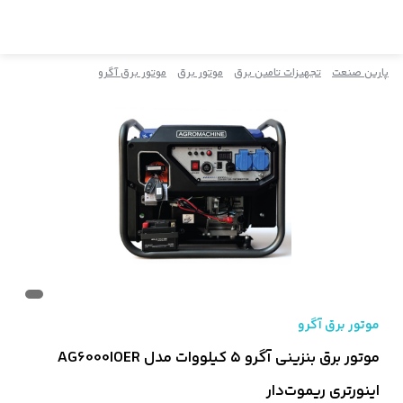
پارین صنعت
تجهیزات تامین برق
موتور برق
موتور برق آگرو
موتور برق آگرو
موتور برق بنزینی آگرو ۵ کیلووات مدل AG6000IOER
اینورتری ریموت‌دار