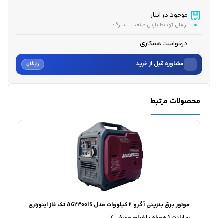
موجود در انبار
ارسال توسط پارین صنعت پاسارگاد
درخواست همکاری
مشاوره قبل از خرید
رایگان
نام
محصولات مرتبط
نام خانوادگی
شماره موبایل
کارشناسان فروش درباره «موتور برق بنزینی آگرو ۵ کیلووات مدل...» با شما
تماس می‌گیرند.
ثبت درخواست مشاوره رایگان
موتور برق بنزینی آگرو ۲ کیلووات مدل AG2300IS تک فاز اینورتری
سایلنت ( همراه با فیلم معرفی )
این