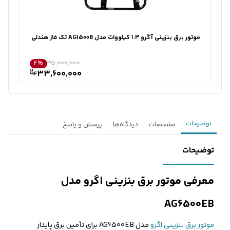
تماس می‌گیرند.
ثبت درخواست مشاوره رایگان
موتور برق بنزینی آگرو 1.3 کیلووات مدل AG1500B تک فاز هندلی
سای
4%
35,000,000
33,600,000
توضیحات
مشخصات
دیدگاه‌ها
پرسش و پاسخ
توضیحات
معرفی موتور برق بنزینی اگرو مدل
AG6500EB
موتور برق بنزینی اگرو
مدل AG6500EB برای تأمین برق پایدار