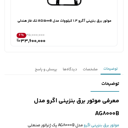
تماس می‌گیرند.
ثبت درخواست مشاوره رایگان
موتور برق بنزینی آگرو 1.3 کیلووات مدل AG1500B تک فاز هندلی
سای
4%
35,000,000
33,600,000
توضیحات
مشخصات
دیدگاه‌ها
پرسش و پاسخ
توضیحات
معرفی موتور برق بنزینی اگرو مدل
AG8000B
موتور برق بنزینی اگرو
مدل AG8000B یک ژنراتور صنعتی