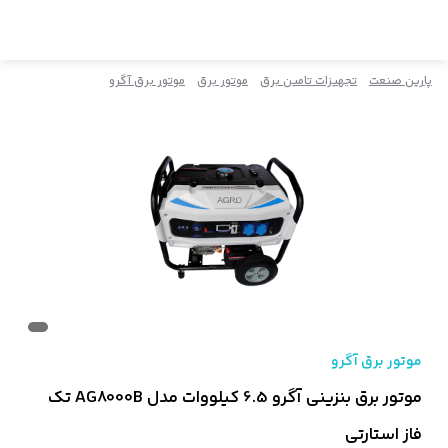
پارین صنعت
تجهیزات تامین برق
موتور برق
موتور برق آگرو
موتور برق آگرو
موتور برق بنزینی آگرو 6.5 کیلووات مدل AG8000B تک
فاز استارتی